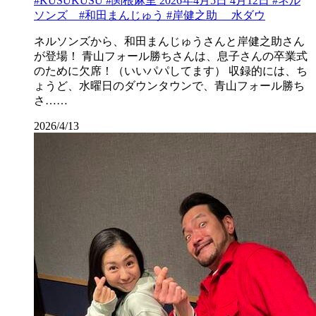
#KUSUKUSU #関根麻里 2026年4月5日 4月12日 #ネル
ソンズ #和田まんじゅう #岸健之助 水ダウ
ネルソンズから、和田まんじゅうさんと岸健之助さん
が登場！ 青山フォール勝ちさんは、息子さんの卒業式
のために欠席！（いいパパしてます） 収録的には、ち
ょうど、水曜日のダウンタウンで、青山フォール勝ち
さ……
2026/4/13