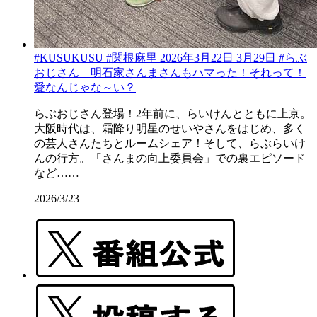
#KUSUKUSU #関根麻里 2026年3月22日 3月29日 #らぶ
おじさん 明石家さんまさんもハマった！それって！
愛なんじゃな～い？
らぶおじさん登場！2年前に、らいけんとともに上京。
大阪時代は、霜降り明星のせいやさんをはじめ、多く
の芸人さんたちとルームシェア！そして、らぶらいけ
んの行方。「さんまの向上委員会」での裏エピソード
など……
2026/3/23