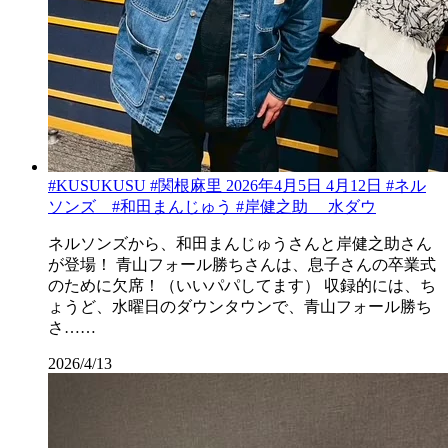
#KUSUKUSU #関根麻里 2026年4月5日 4月12日 #ネル
ソンズ #和田まんじゅう #岸健之助 水ダウ
ネルソンズから、和田まんじゅうさんと岸健之助さん
が登場！ 青山フォール勝ちさんは、息子さんの卒業式
のために欠席！（いいパパしてます） 収録的には、ち
ょうど、水曜日のダウンタウンで、青山フォール勝ち
さ……
2026/4/13