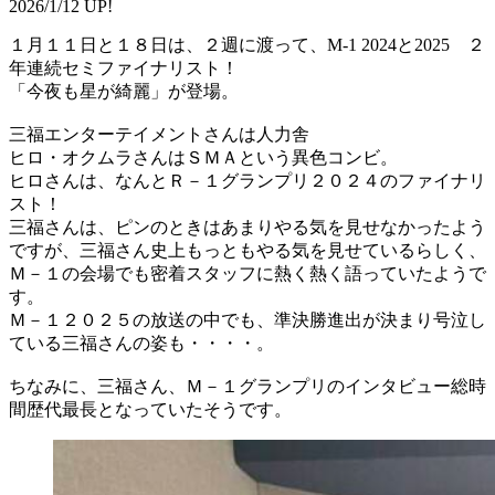
2026/1/12 UP!
１月１１日と１８日は、２週に渡って、M-1 2024と2025 ２
年連続セミファイナリスト！
「今夜も星が綺麗」が登場。
三福エンターテイメントさんは人力舎
ヒロ・オクムラさんはＳＭＡという異色コンビ。
ヒロさんは、なんとＲ－１グランプリ２０２４のファイナリ
スト！
三福さんは、ピンのときはあまりやる気を見せなかったよう
ですが、三福さん史上もっともやる気を見せているらしく、
Ｍ－１の会場でも密着スタッフに熱く熱く語っていたようで
す。
Ｍ－１２０２５の放送の中でも、準決勝進出が決まり号泣し
ている三福さんの姿も・・・・。
ちなみに、三福さん、Ｍ－１グランプリのインタビュー総時
間歴代最長となっていたそうです。