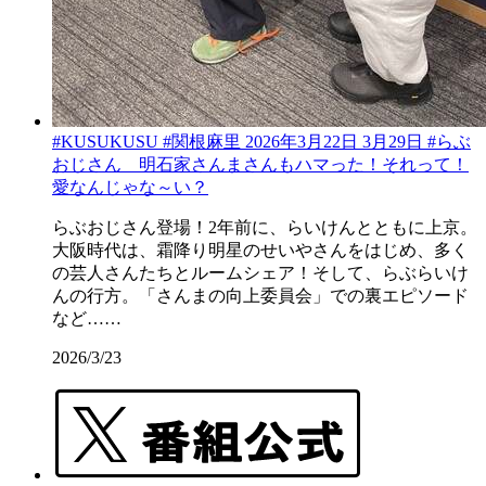
#KUSUKUSU #関根麻里 2026年3月22日 3月29日 #らぶ
おじさん 明石家さんまさんもハマった！それって！
愛なんじゃな～い？
らぶおじさん登場！2年前に、らいけんとともに上京。
大阪時代は、霜降り明星のせいやさんをはじめ、多く
の芸人さんたちとルームシェア！そして、らぶらいけ
んの行方。「さんまの向上委員会」での裏エピソード
など……
2026/3/23