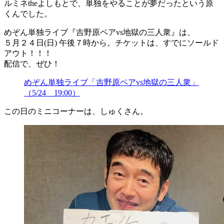
ルミネtheよしもとで、単独をやることが夢だったという原
くんでした。
めぞん単独ライブ『吉野原ペアvs地獄の三人衆』は、
５月２４日(日) 午後７時から。チケットは、すでにソールド
アウト！！！
配信で、ぜひ！
めぞん単独ライブ「吉野原ペアvs地獄の三人衆」
（5/24 19:00）
この日のミニコーナーは、しゅくさん。