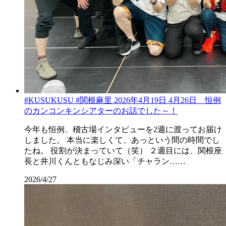
#KUSUKUSU #関根麻里 2026年4月19日 4月26日 恒例
のカンコンキンシアターのお話でした～！
今年も恒例、稽古場インタビューを2週に渡ってお届け
しました。 本当に楽しくて、あっという間の時間でし
たね。 役割が決まっていて（笑） ２週目には、関根座
長と井川くんともなじみ深い「チャラン……
2026/4/27