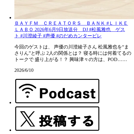
ＢＡＹＦＭ ＣＲＥＡＴＯＲＳ ＢＡＮＫ #ＬＩＫＥ
ＬＡＢＯ 2026年6月9日放送分 DJ #松風雅也 ゲス
ト #川澄綾子 #声優 #のだめカンタービレ
今回のゲストは、 声優の川澄綾子さん 松風雅也を“ま
さりん”と呼ぶ 2人の関係とは？ 寝る時には何着てるの
トークで 盛り上がる！？ 興味津々の方は、POD……
2026/6/10