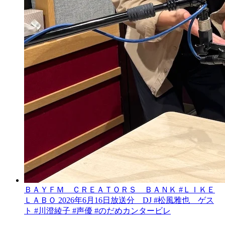
ＢＡＹＦＭ ＣＲＥＡＴＯＲＳ ＢＡＮＫ #ＬＩＫＥ
ＬＡＢＯ 2026年6月16日放送分 DJ #松風雅也 ゲス
ト #川澄綾子 #声優 #のだめカンタービレ