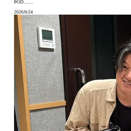
POD……
2026/6/24