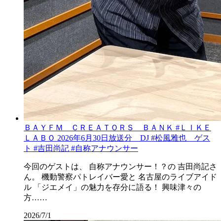
ＢＡＹＦＭ ＣＲＥＡＴＯＲＳ ＢＡＮＫ #ＬＩＫＥ
ＬＡＢＯ 2026年6月30日放送分 DJ #松風雅也 ゲス
ト #吉田尚記 #自称アナウンサー
今回のゲストは、 自称アナウンサー！？の 吉田尚記さ
ん。 機動警察パトレイバー愛と 名古屋のライブアイド
ル 「ジエメイ」の魅力を存分に語る！ 興味津々の
方……
2026/7/1