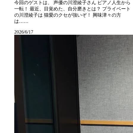
今回のゲストは、 声優の川澄綾子さん ピアノ人生から
一転！ 最近、目覚めた、自分磨きとは？ プライベート
の川澄綾子は 猫愛のクセが強いぞ！ 興味津々の方
は……
2026/6/17