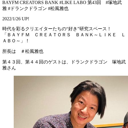
BAYFM CREATORS BANK #LIKE LABO 第43回 #塚地武
雅 #ドランクドラゴン #松風雅也
2022/1/26 UP!
時代を彩るクリエイターたちの“好き”研究スペース！
「ＢＡＹＦＭ ＣＲＥＡＴＯＲＳ ＢＡＮＫ～ＬＩＫＥ Ｌ
ＡＢＯ～」！
所長は ＃松風雅也
第４３回、第４４回のゲストは、ドランクドラゴン 塚地武
雅さん