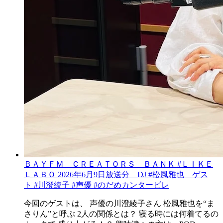
ＢＡＹＦＭ ＣＲＥＡＴＯＲＳ ＢＡＮＫ #ＬＩＫＥ
ＬＡＢＯ 2026年6月9日放送分 DJ #松風雅也 ゲス
ト #川澄綾子 #声優 #のだめカンタービレ
今回のゲストは、 声優の川澄綾子さん 松風雅也を“ま
さりん”と呼ぶ 2人の関係とは？ 寝る時には何着てるの