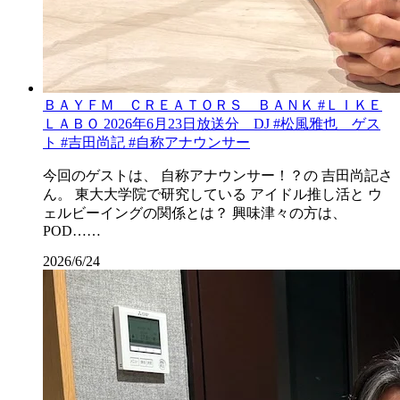
ＢＡＹＦＭ ＣＲＥＡＴＯＲＳ ＢＡＮＫ #ＬＩＫＥ
ＬＡＢＯ 2026年6月23日放送分 DJ #松風雅也 ゲス
ト #吉田尚記 #自称アナウンサー
今回のゲストは、 自称アナウンサー！？の 吉田尚記さ
ん。 東大大学院で研究している アイドル推し活と ウ
ェルビーイングの関係とは？ 興味津々の方は、
POD……
2026/6/24