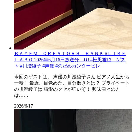
ＢＡＹＦＭ ＣＲＥＡＴＯＲＳ ＢＡＮＫ #ＬＩＫＥ
ＬＡＢＯ 2026年6月16日放送分 DJ #松風雅也 ゲス
ト #川澄綾子 #声優 #のだめカンタービレ
今回のゲストは、 声優の川澄綾子さん ピアノ人生から
一転！ 最近、目覚めた、自分磨きとは？ プライベート
の川澄綾子は 猫愛のクセが強いぞ！ 興味津々の方
は……
2026/6/17