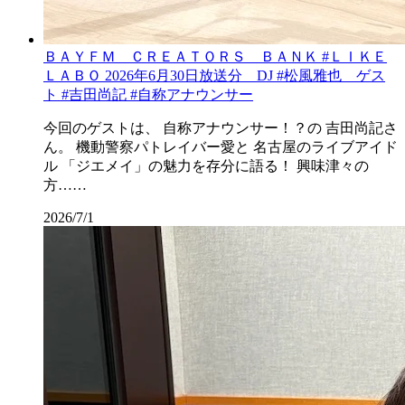
ＢＡＹＦＭ ＣＲＥＡＴＯＲＳ ＢＡＮＫ #ＬＩＫＥ
ＬＡＢＯ 2026年6月30日放送分 DJ #松風雅也 ゲス
ト #吉田尚記 #自称アナウンサー
今回のゲストは、 自称アナウンサー！？の 吉田尚記さ
ん。 機動警察パトレイバー愛と 名古屋のライブアイド
ル 「ジエメイ」の魅力を存分に語る！ 興味津々の
方……
2026/7/1