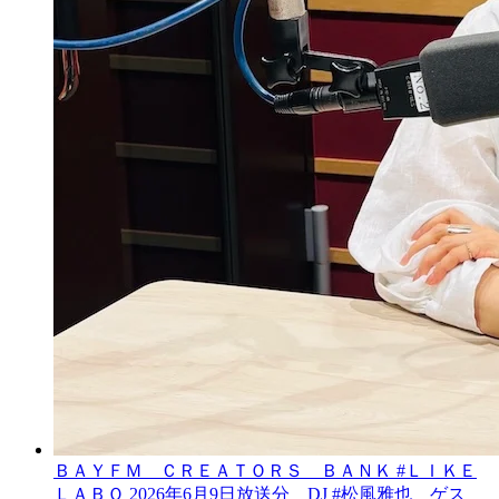
ＢＡＹＦＭ ＣＲＥＡＴＯＲＳ ＢＡＮＫ #ＬＩＫＥ
ＬＡＢＯ 2026年6月9日放送分 DJ #松風雅也 ゲス