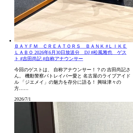
ＢＡＹＦＭ ＣＲＥＡＴＯＲＳ ＢＡＮＫ #ＬＩＫＥ
ＬＡＢＯ 2026年6月30日放送分 DJ #松風雅也 ゲス
ト #吉田尚記 #自称アナウンサー
今回のゲストは、 自称アナウンサー！？の 吉田尚記さ
ん。 機動警察パトレイバー愛と 名古屋のライブアイド
ル 「ジエメイ」の魅力を存分に語る！ 興味津々の
方……
2026/7/1