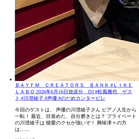
ＢＡＹＦＭ ＣＲＥＡＴＯＲＳ ＢＡＮＫ #ＬＩＫＥ
ＬＡＢＯ 2026年6月16日放送分 DJ #松風雅也 ゲス
ト #川澄綾子 #声優 #のだめカンタービレ
今回のゲストは、 声優の川澄綾子さん ピアノ人生から
一転！ 最近、目覚めた、自分磨きとは？ プライベート
の川澄綾子は 猫愛のクセが強いぞ！ 興味津々の方
は……