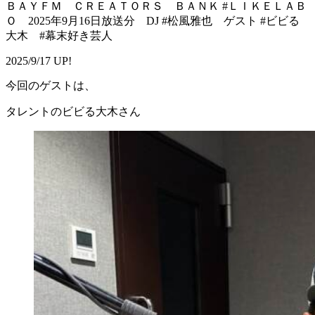
ＢＡＹＦＭ ＣＲＥＡＴＯＲＳ ＢＡＮＫ #ＬＩＫＥＬＡＢ
Ｏ 2025年9月16日放送分 DJ #松風雅也 ゲスト #ビビる
大木 #幕末好き芸人
2025/9/17 UP!
今回のゲストは、
タレントのビビる大木さん