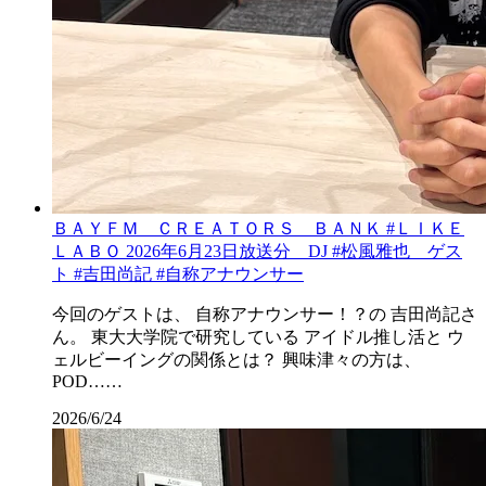
ＢＡＹＦＭ ＣＲＥＡＴＯＲＳ ＢＡＮＫ #ＬＩＫＥ
ＬＡＢＯ 2026年6月23日放送分 DJ #松風雅也 ゲス
ト #吉田尚記 #自称アナウンサー
今回のゲストは、 自称アナウンサー！？の 吉田尚記さ
ん。 東大大学院で研究している アイドル推し活と ウ
ェルビーイングの関係とは？ 興味津々の方は、
POD……
2026/6/24