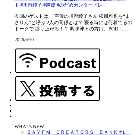
ト #川澄綾子 #声優 #のだめカンタービレ
今回のゲストは、 声優の川澄綾子さん 松風雅也を“ま
さりん”と呼ぶ 2人の関係とは？ 寝る時には何着てるの
トークで 盛り上がる！？ 興味津々の方は、POD……
2026/6/10
WHAT’s NEW
ＢＡＹＦＭ ＣＲＥＡＴＯＲＳ ＢＡＮＫ #ＬＩ