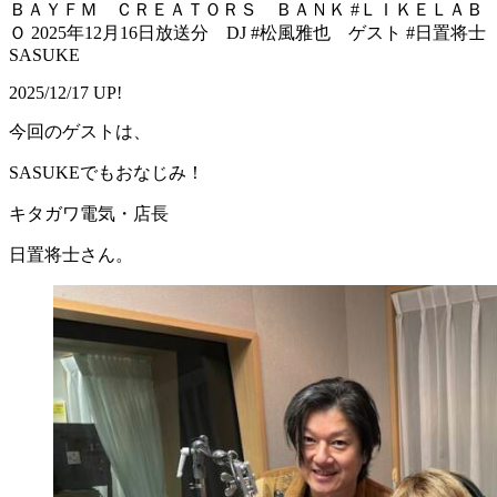
ＢＡＹＦＭ ＣＲＥＡＴＯＲＳ ＢＡＮＫ #ＬＩＫＥＬＡＢ
Ｏ 2025年12月16日放送分 DJ #松風雅也 ゲスト #日置将士
SASUKE
2025/12/17 UP!
今回のゲストは、
SASUKEでもおなじみ！
キタガワ電気・店長
日置将士さん。