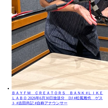
ＢＡＹＦＭ ＣＲＥＡＴＯＲＳ ＢＡＮＫ #ＬＩＫＥ
ＬＡＢＯ 2026年6月30日放送分 DJ #松風雅也 ゲス
ト #吉田尚記 #自称アナウンサー