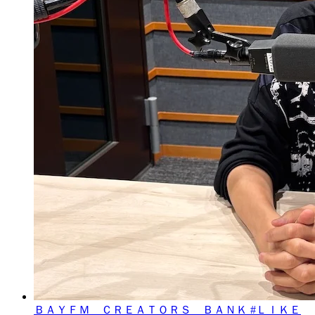
ＢＡＹＦＭ ＣＲＥＡＴＯＲＳ ＢＡＮＫ #ＬＩＫＥ