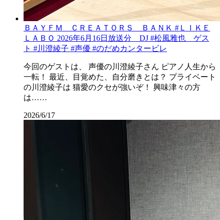
ＢＡＹＦＭ ＣＲＥＡＴＯＲＳ ＢＡＮＫ #ＬＩＫＥ
ＬＡＢＯ 2026年6月16日放送分 DJ #松風雅也 ゲス
ト #川澄綾子 #声優 #のだめカンタービレ
今回のゲストは、 声優の川澄綾子さん ピアノ人生から
一転！ 最近、目覚めた、自分磨きとは？ プライベート
の川澄綾子は 猫愛のクセが強いぞ！ 興味津々の方
は……
2026/6/17