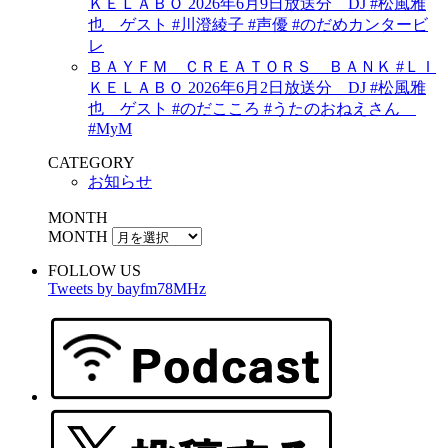
ＫＥＬＡＢＯ 2026年6月9日放送分 DJ #松風雅
也 ゲスト #川澄綾子 #声優 #のだめカンタービ
レ
ＢＡＹＦＭ ＣＲＥＡＴＯＲＳ ＢＡＮＫ #ＬＩ
ＫＥＬＡＢＯ 2026年6月2日放送分 DJ #松風雅
也 ゲスト #のだこころ #うたのおねえさん
#MyM
CATEGORY
お知らせ
MONTH
MONTH
FOLLOW US
Tweets by bayfm78MHz