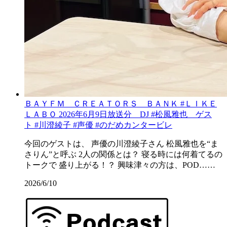
ＢＡＹＦＭ ＣＲＥＡＴＯＲＳ ＢＡＮＫ #ＬＩＫＥ
ＬＡＢＯ 2026年6月9日放送分 DJ #松風雅也 ゲス
ト #川澄綾子 #声優 #のだめカンタービレ
今回のゲストは、 声優の川澄綾子さん 松風雅也を“ま
さりん”と呼ぶ 2人の関係とは？ 寝る時には何着てるの
トークで 盛り上がる！？ 興味津々の方は、POD……
2026/6/10