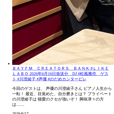
ＢＡＹＦＭ ＣＲＥＡＴＯＲＳ ＢＡＮＫ #ＬＩＫＥ
ＬＡＢＯ 2026年6月16日放送分 DJ #松風雅也 ゲス
ト #川澄綾子 #声優 #のだめカンタービレ
今回のゲストは、 声優の川澄綾子さん ピアノ人生から
一転！ 最近、目覚めた、自分磨きとは？ プライベート
の川澄綾子は 猫愛のクセが強いぞ！ 興味津々の方
は……
2026/6/17