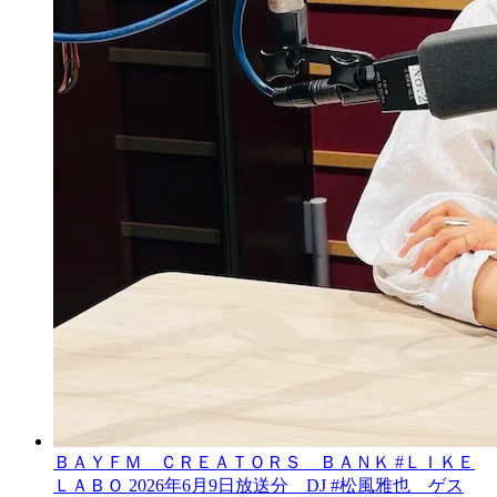
ＢＡＹＦＭ ＣＲＥＡＴＯＲＳ ＢＡＮＫ #ＬＩＫＥ
ＬＡＢＯ 2026年6月9日放送分 DJ #松風雅也 ゲス