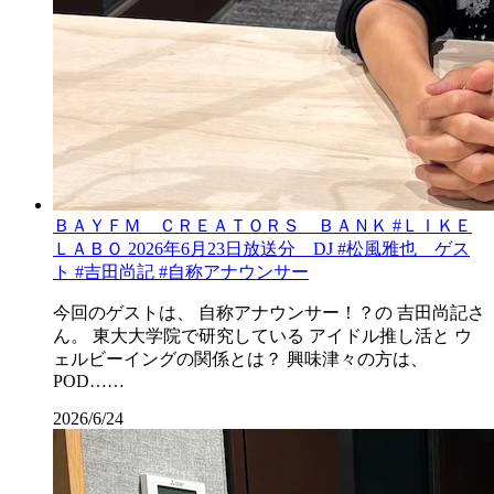
ＢＡＹＦＭ ＣＲＥＡＴＯＲＳ ＢＡＮＫ #ＬＩＫＥ
ＬＡＢＯ 2026年6月23日放送分 DJ #松風雅也 ゲス
ト #吉田尚記 #自称アナウンサー
今回のゲストは、 自称アナウンサー！？の 吉田尚記さ
ん。 東大大学院で研究している アイドル推し活と ウ
ェルビーイングの関係とは？ 興味津々の方は、
POD……
2026/6/24