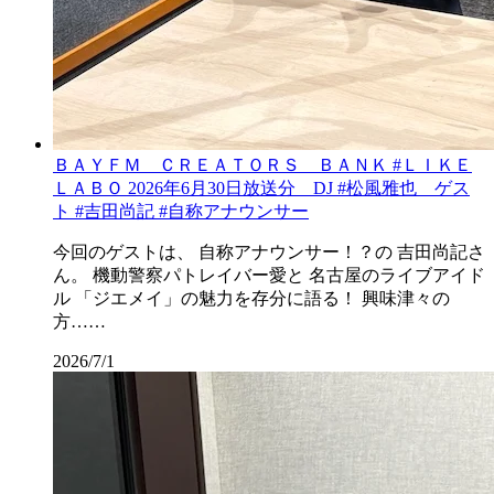
ＢＡＹＦＭ ＣＲＥＡＴＯＲＳ ＢＡＮＫ #ＬＩＫＥ
ＬＡＢＯ 2026年6月30日放送分 DJ #松風雅也 ゲス
ト #吉田尚記 #自称アナウンサー
今回のゲストは、 自称アナウンサー！？の 吉田尚記さ
ん。 機動警察パトレイバー愛と 名古屋のライブアイド
ル 「ジエメイ」の魅力を存分に語る！ 興味津々の
方……
2026/7/1