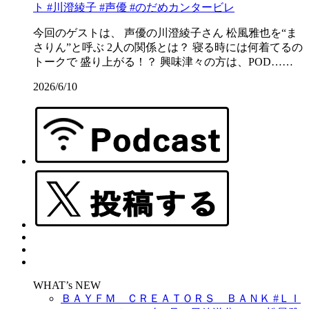
ト #川澄綾子 #声優 #のだめカンタービレ
今回のゲストは、 声優の川澄綾子さん 松風雅也を“ま
さりん”と呼ぶ 2人の関係とは？ 寝る時には何着てるの
トークで 盛り上がる！？ 興味津々の方は、POD……
2026/6/10
WHAT’s NEW
ＢＡＹＦＭ ＣＲＥＡＴＯＲＳ ＢＡＮＫ #ＬＩ