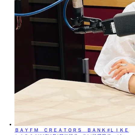
ＢＡＹＦＭ ＣＲＥＡＴＯＲＳ ＢＡＮＫ #ＬＩＫＥ