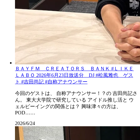
ＢＡＹＦＭ ＣＲＥＡＴＯＲＳ ＢＡＮＫ #ＬＩＫＥ
ＬＡＢＯ 2026年6月23日放送分 DJ #松風雅也 ゲス
ト #吉田尚記 #自称アナウンサー
今回のゲストは、 自称アナウンサー！？の 吉田尚記さ
ん。 東大大学院で研究している アイドル推し活と ウ
ェルビーイングの関係とは？ 興味津々の方は、
POD……
2026/6/24