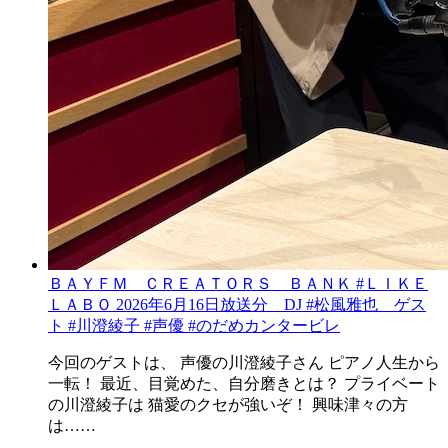
ＢＡＹＦＭ ＣＲＥＡＴＯＲＳ ＢＡＮＫ #ＬＩＫＥ
ＬＡＢＯ 2026年6月16日放送分 DJ #松風雅也 ゲス
ト #川澄綾子 #声優 #のだめカンタービレ
今回のゲストは、 声優の川澄綾子さん ピアノ人生から
一転！ 最近、目覚めた、自分磨きとは？ プライベート
の川澄綾子は 猫愛のクセが強いぞ！ 興味津々の方
は……