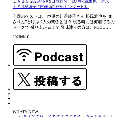
ＬＡＢＯ 2026年6月9日放送分 DJ #松風雅也 ゲス
ト #川澄綾子 #声優 #のだめカンタービレ
今回のゲストは、 声優の川澄綾子さん 松風雅也を“ま
さりん”と呼ぶ 2人の関係とは？ 寝る時には何着てるの
トークで 盛り上がる！？ 興味津々の方は、POD……
2026/6/10
WHAT’s NEW
ＢＡＹＦＭ ＣＲＥＡＴＯＲＳ ＢＡＮＫ #ＬＩ