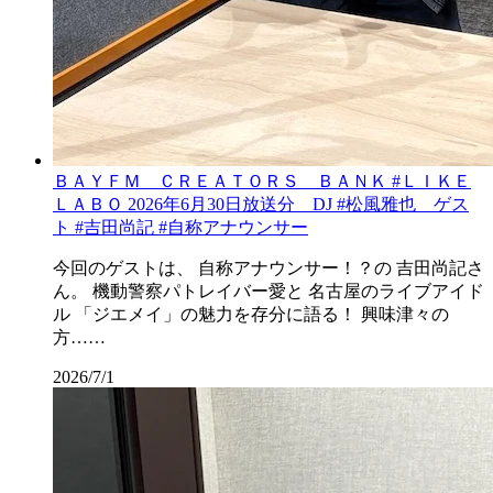
ＢＡＹＦＭ ＣＲＥＡＴＯＲＳ ＢＡＮＫ #ＬＩＫＥ
ＬＡＢＯ 2026年6月30日放送分 DJ #松風雅也 ゲス
ト #吉田尚記 #自称アナウンサー
今回のゲストは、 自称アナウンサー！？の 吉田尚記さ
ん。 機動警察パトレイバー愛と 名古屋のライブアイド
ル 「ジエメイ」の魅力を存分に語る！ 興味津々の
方……
2026/7/1