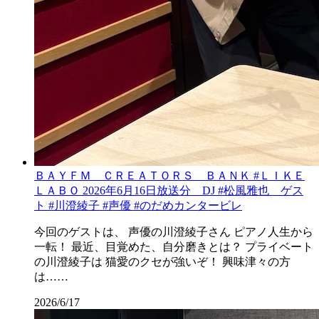
ＢＡＹＦＭ ＣＲＥＡＴＯＲＳ ＢＡＮＫ #ＬＩＫＥ
ＬＡＢＯ 2026年6月16日放送分 DJ #松風雅也 ゲス
ト #川澄綾子 #声優 #のだめカンタービレ
今回のゲストは、 声優の川澄綾子さん ピアノ人生から
一転！ 最近、目覚めた、自分磨きとは？ プライベート
の川澄綾子は 猫愛のクセが強いぞ！ 興味津々の方
は……
2026/6/17