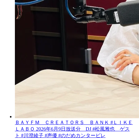
ＢＡＹＦＭ ＣＲＥＡＴＯＲＳ ＢＡＮＫ #ＬＩＫＥ
ＬＡＢＯ 2026年6月9日放送分 DJ #松風雅也 ゲス
ト #川澄綾子 #声優 #のだめカンタービレ