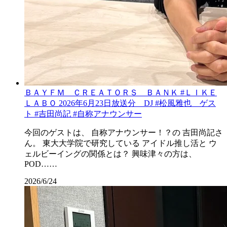
ＢＡＹＦＭ ＣＲＥＡＴＯＲＳ ＢＡＮＫ #ＬＩＫＥ
ＬＡＢＯ 2026年6月23日放送分 DJ #松風雅也 ゲス
ト #吉田尚記 #自称アナウンサー
今回のゲストは、 自称アナウンサー！？の 吉田尚記さ
ん。 東大大学院で研究している アイドル推し活と ウ
ェルビーイングの関係とは？ 興味津々の方は、
POD……
2026/6/24