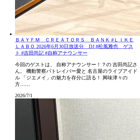
ＢＡＹＦＭ ＣＲＥＡＴＯＲＳ ＢＡＮＫ #ＬＩＫＥ
ＬＡＢＯ 2026年6月30日放送分 DJ #松風雅也 ゲス
ト #吉田尚記 #自称アナウンサー
今回のゲストは、 自称アナウンサー！？の 吉田尚記さ
ん。 機動警察パトレイバー愛と 名古屋のライブアイド
ル 「ジエメイ」の魅力を存分に語る！ 興味津々の
方……
2026/7/1