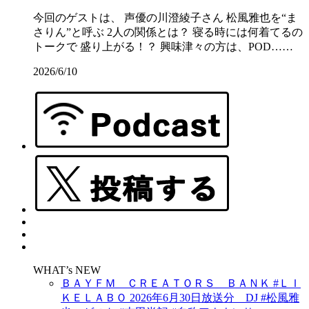
今回のゲストは、 声優の川澄綾子さん 松風雅也を“ま
さりん”と呼ぶ 2人の関係とは？ 寝る時には何着てるの
トークで 盛り上がる！？ 興味津々の方は、POD……
2026/6/10
WHAT’s NEW
ＢＡＹＦＭ ＣＲＥＡＴＯＲＳ ＢＡＮＫ #ＬＩ
ＫＥＬＡＢＯ 2026年6月30日放送分 DJ #松風雅