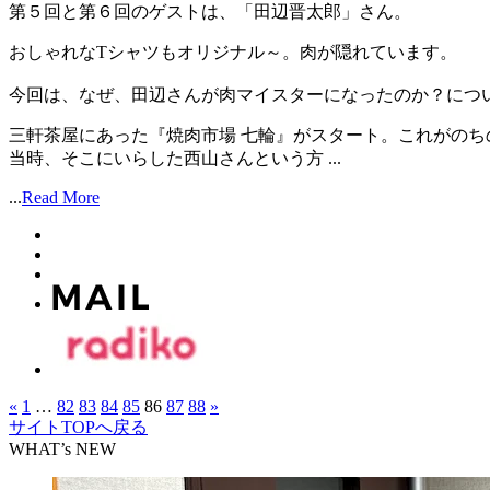
第５回と第６回のゲストは、「田辺晋太郎」さん。
おしゃれなTシャツもオリジナル～。肉が隠れています。
今回は、なぜ、田辺さんが肉マイスターになったのか？につ
三軒茶屋にあった『焼肉市場 七輪』がスタート。これがのち
当時、そこにいらした西山さんという方 ...
...
Read More
«
1
…
82
83
84
85
86
87
88
»
サイトTOPへ戻る
WHAT’s NEW