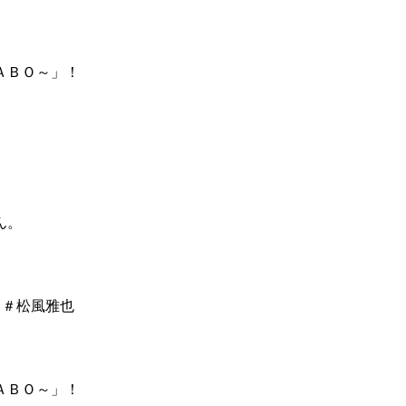
ＡＢＯ～」！
ん。
ぞん ＃松風雅也
ＡＢＯ～」！