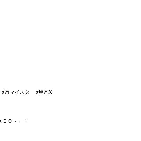
太郎 #肉マイスター #焼肉X
ＡＢＯ～」！