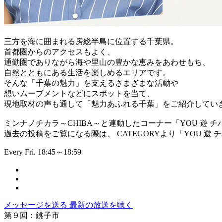
三方を海に囲まれる房総半島に位置する千葉県。
首都圏からのアクセスもよく、
通勤圏でありながら海や里山の豊かな恵みをあわせもち、
自然とともにある生活を楽しめるエリアです。
そんな「千葉の魅力」を支えるさまざまな活動や
想いムーブメントなどにスポットを当て、
現地取材の声も通して「魅力あふれる千葉」をご紹介してい
ミンナノチカラ～CHIBA～と連動したコーナー「YOU 遊 チ
過去の投稿をご覧になる際は、 CATEGORYより「YOU 遊
Every Fri. 18:45～18:59
メッセージを送る
最新の放送を聴く
第９回：銚子市