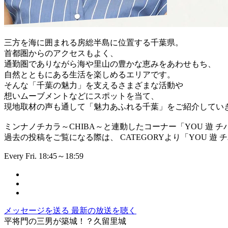
三方を海に囲まれる房総半島に位置する千葉県。
首都圏からのアクセスもよく、
通勤圏でありながら海や里山の豊かな恵みをあわせもち、
自然とともにある生活を楽しめるエリアです。
そんな「千葉の魅力」を支えるさまざまな活動や
想いムーブメントなどにスポットを当て、
現地取材の声も通して「魅力あふれる千葉」をご紹介してい
ミンナノチカラ～CHIBA～と連動したコーナー「YOU 遊 チ
過去の投稿をご覧になる際は、 CATEGORYより「YOU 遊
Every Fri. 18:45～18:59
メッセージを送る
最新の放送を聴く
平将門の三男が築城！？久留里城