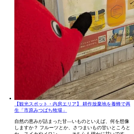
【観光スポット・内房エリア】 耕作放棄地を養蜂で再
生「市原みつばち牧場」
自然の恵みが詰まった甘―いものといえば、何を想像
しますか？ フルーツとか、さつまいもの甘いところと
か、スイカやメロン、、、そちらも確かに甘いです