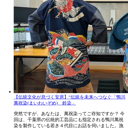
【伝統文化が息づく安房】“伝統を未来へつなぐ「鴨川
萬祝染(まいわいぞめ) 鈴染」
突然ですが、あなたは、萬祝染ってご存知ですか？ 今
回は、千葉県の伝統的工芸品にも指定される鴨川萬祝
染を製作している若き４代目にお話を伺いました。漁