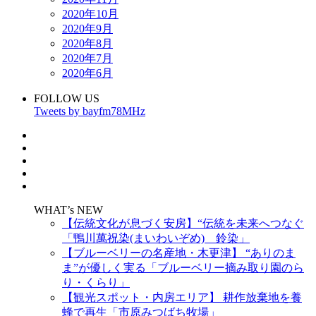
2020年10月
2020年9月
2020年8月
2020年7月
2020年6月
FOLLOW US
Tweets by bayfm78MHz
WHAT’s NEW
【伝統文化が息づく安房】“伝統を未来へつなぐ
「鴨川萬祝染(まいわいぞめ) 鈴染」
【ブルーベリーの名産地・木更津】 “ありのま
ま”が優しく実る「ブルーベリー摘み取り園のら
り・くらり」
【観光スポット・内房エリア】 耕作放棄地を養
蜂で再生「市原みつばち牧場」