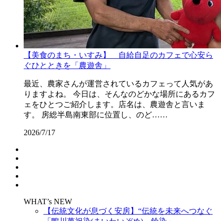
【美食のまち・いすみ】 自給自足のカフェで心安ら
ぐひとときを「農遊舎」
最近、農家さんが運営されているカフェって人気があ
りますよね。 今日は、そんなのどかな場所にあるカフ
ェをひとつご紹介します。店名は、農遊舎と言いま
す。 房総半島南東部に位置し、のど……
2026/7/17
WHAT’s NEW
【伝統文化が息づく安房】“伝統を未来へつなぐ