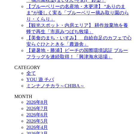
「鴨川萬祝染(まいわいぞめ) 鈴染」
【ブルーベリーの名産地・木更津】 “ありのま
ま”が優しく実る「ブルーベリー摘み取り園のら
り・くらり」
【観光スポット・内房エリア】 耕作放棄地を養
蜂で再生「市原みつばち牧場」
【美食のまち・いすみ】 自給自足のカフェで心
安らぐひとときを「農遊舎」
【避暑地・勝浦】ビーチの国際環境認証 ブルー
フラッグを連続取得！「興津海水浴場」
CATEGORY
全て
YOU 遊 チバ
ミンナノチカラ～CHIBA～
MONTH
2026年8月
2026年7月
2026年6月
2026年5月
2026年4月
2026年3月