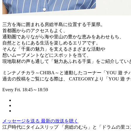
三方を海に囲まれる房総半島に位置する千葉県。
首都圏からのアクセスもよく、
通勤圏でありながら海や里山の豊かな恵みをあわせもち、
自然とともにある生活を楽しめるエリアです。
そんな「千葉の魅力」を支えるさまざまな活動や
想いムーブメントなどにスポットを当て、
現地取材の声も通して「魅力あふれる千葉」をご紹介してい
ミンナノチカラ～CHIBA～と連動したコーナー「YOU 遊 チ
過去の投稿をご覧になる際は、 CATEGORYより「YOU 遊
Every Fri. 18:45～18:59
メッセージを送る
最新の放送を聴く
江戸時代にタイムスリップ 「房総のむら」と「ドラムの里