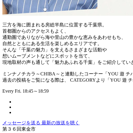
三方を海に囲まれる房総半島に位置する千葉県。
首都圏からのアクセスもよく、
通勤圏でありながら海や里山の豊かな恵みをあわせもち、
自然とともにある生活を楽しめるエリアです。
そんな「千葉の魅力」を支えるさまざまな活動や
想いムーブメントなどにスポットを当て、
現地取材の声も通して「魅力あふれる千葉」をご紹介してい
ミンナノチカラ～CHIBA～と連動したコーナー「YOU 遊 チ
過去の投稿をご覧になる際は、 CATEGORYより「YOU 遊
Every Fri. 18:45～18:59
メッセージを送る
最新の放送を聴く
第３６回東金市