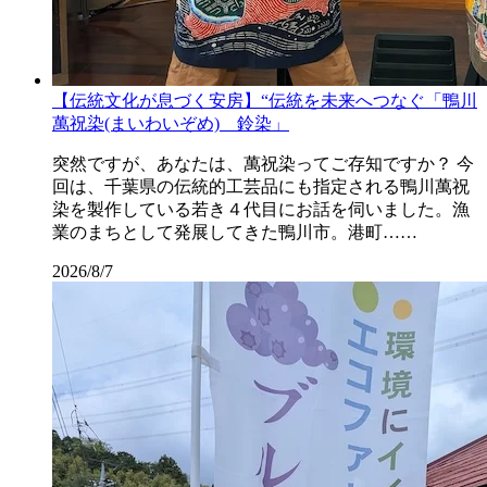
【伝統文化が息づく安房】“伝統を未来へつなぐ「鴨川
萬祝染(まいわいぞめ) 鈴染」
突然ですが、あなたは、萬祝染ってご存知ですか？ 今
回は、千葉県の伝統的工芸品にも指定される鴨川萬祝
染を製作している若き４代目にお話を伺いました。漁
業のまちとして発展してきた鴨川市。港町……
2026/8/7