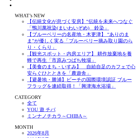
WHAT’s NEW
【伝統文化が息づく安房】“伝統を未来へつなぐ
「鴨川萬祝染(まいわいぞめ) 鈴染」
【ブルーベリーの名産地・木更津】 “ありのま
ま”が優しく実る「ブルーベリー摘み取り園のら
り・くらり」
【観光スポット・内房エリア】 耕作放棄地を養
蜂で再生「市原みつばち牧場」
【美食のまち・いすみ】 自給自足のカフェで心
安らぐひとときを「農遊舎」
【避暑地・勝浦】ビーチの国際環境認証 ブルー
フラッグを連続取得！「興津海水浴場」
CATEGORY
全て
YOU 遊 チバ
ミンナノチカラ～CHIBA～
MONTH
2026年8月