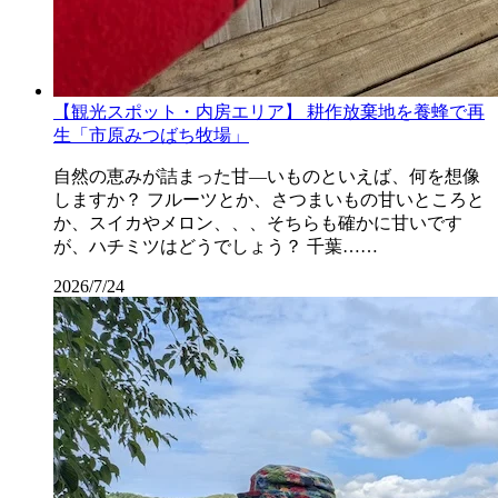
【観光スポット・内房エリア】 耕作放棄地を養蜂で再
生「市原みつばち牧場」
自然の恵みが詰まった甘―いものといえば、何を想像
しますか？ フルーツとか、さつまいもの甘いところと
か、スイカやメロン、、、そちらも確かに甘いです
が、ハチミツはどうでしょう？ 千葉……
2026/7/24