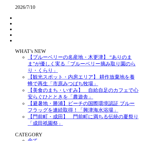
2026/7/10
WHAT’s NEW
【ブルーベリーの名産地・木更津】 “ありのま
ま”が優しく実る「ブルーベリー摘み取り園のら
り・くらり」
【観光スポット・内房エリア】 耕作放棄地を養
蜂で再生「市原みつばち牧場」
【美食のまち・いすみ】 自給自足のカフェで心
安らぐひとときを「農遊舎」
【避暑地・勝浦】ビーチの国際環境認証 ブルー
フラッグを連続取得！「興津海水浴場」
【門前町・成田】 門前町に満ちる伝統の夏祭り
「成田祇園祭」
CATEGORY
全て