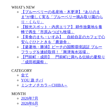
WHAT’s NEW
【ブルーベリーの名産地・木更津】 “ありのま
ま”が優しく実る「ブルーベリー摘み取り園のら
り・くらり」
【観光スポット・内房エリア】 耕作放棄地を養
蜂で再生「市原みつばち牧場」
【美食のまち・いすみ】 自給自足のカフェで心
安らぐひとときを「農遊舎」
【避暑地・勝浦】ビーチの国際環境認証 ブルー
フラッグを連続取得！「興津海水浴場」
【門前町・成田】 門前町に満ちる伝統の夏祭り
「成田祇園祭」
CATEGORY
全て
YOU 遊 チバ
ミンナノチカラ～CHIBA～
MONTH
2026年7月
2026年6月