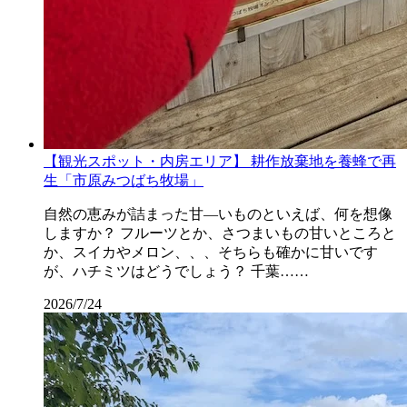
【観光スポット・内房エリア】 耕作放棄地を養蜂で再
生「市原みつばち牧場」
自然の恵みが詰まった甘―いものといえば、何を想像
しますか？ フルーツとか、さつまいもの甘いところと
か、スイカやメロン、、、そちらも確かに甘いです
が、ハチミツはどうでしょう？ 千葉……
2026/7/24