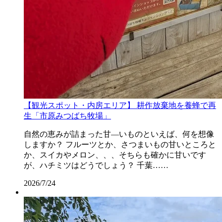
【観光スポット・内房エリア】 耕作放棄地を養蜂で再
生「市原みつばち牧場」
自然の恵みが詰まった甘―いものといえば、何を想像
しますか？ フルーツとか、さつまいもの甘いところと
か、スイカやメロン、、、そちらも確かに甘いです
が、ハチミツはどうでしょう？ 千葉……
2026/7/24