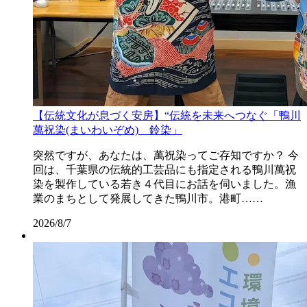
【伝統文化が息づく安房】“伝統を未来へつなぐ「鴨川
萬祝染(まいわいぞめ) 鈴染」
突然ですが、あなたは、萬祝染ってご存知ですか？ 今
回は、千葉県の伝統的工芸品にも指定される鴨川萬祝
染を製作している若き４代目にお話を伺いました。漁
業のまちとして発展してきた鴨川市。港町……
2026/8/7