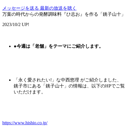
メッセージを送る
最新の放送を聴く
万葉の時代からの発酵調味料『ひ志お』を作る「銚子山十」
2023/10/2 UP!
●
今週は「
老舗
」をテーマにご紹介します。
「永く愛されたい!」な中西悠理 がご紹介しました、
銚子市にある「
銚子山
十
」の情報は、以下のHPでご覧
いただけます。
https://www.hishio.co.jp/