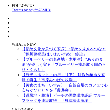
FOLLOW US
Tweets by bayfm78MHz
WHAT’s NEW
【伝統文化が息づく安房】“伝統を未来へつなぐ
「鴨川萬祝染(まいわいぞめ) 鈴染」
【ブルーベリーの名産地・木更津】 “ありのま
ま”が優しく実る「ブルーベリー摘み取り園のら
り・くらり」
【観光スポット・内房エリア】 耕作放棄地を養
蜂で再生「市原みつばち牧場」
【美食のまち・いすみ】 自給自足のカフェで心
安らぐひとときを「農遊舎」
【避暑地・勝浦】ビーチの国際環境認証 ブルー
フラッグを連続取得！「興津海水浴場」
CATEGORY