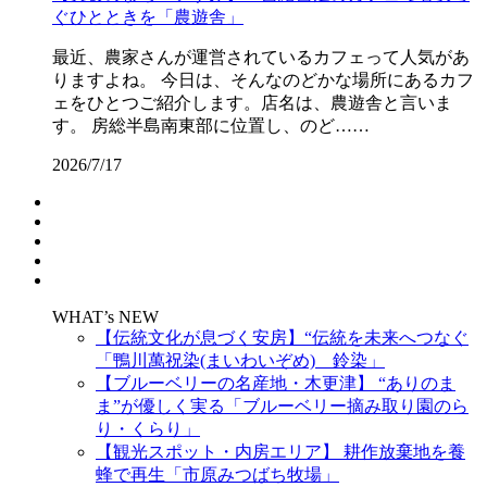
ぐひとときを「農遊舎」
最近、農家さんが運営されているカフェって人気があ
りますよね。 今日は、そんなのどかな場所にあるカフ
ェをひとつご紹介します。店名は、農遊舎と言いま
す。 房総半島南東部に位置し、のど……
2026/7/17
WHAT’s NEW
【伝統文化が息づく安房】“伝統を未来へつなぐ
「鴨川萬祝染(まいわいぞめ) 鈴染」
【ブルーベリーの名産地・木更津】 “ありのま
ま”が優しく実る「ブルーベリー摘み取り園のら
り・くらり」
【観光スポット・内房エリア】 耕作放棄地を養
蜂で再生「市原みつばち牧場」