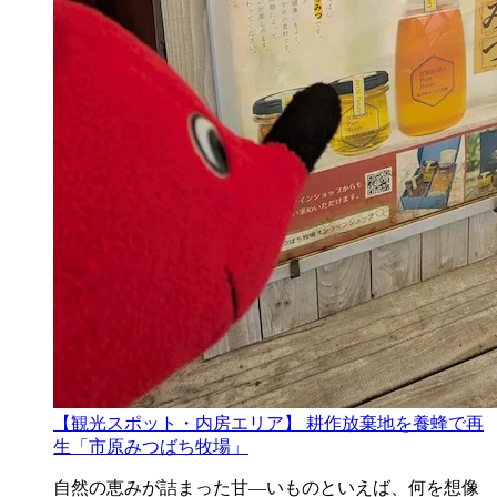
【観光スポット・内房エリア】 耕作放棄地を養蜂で再
生「市原みつばち牧場」
自然の恵みが詰まった甘―いものといえば、何を想像