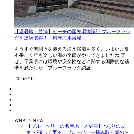
【避暑地・勝浦】ビーチの国際環境認証 ブルーフラッ
グを連続取得！「興津海水浴場」
もうすぐ海開きを迎える海水浴場も多く、いよいよ夏
本番、今年も楽しい海の季節がやってきましたね 実
は、千葉県には環境や安全性などに関する国際的な基
準を満たした「ブルーフラッグ認証……
2026/7/10
WHAT’s NEW
【ブルーベリーの名産地・木更津】 “ありのま
ま”が優しく実る「ブルーベリー摘み取り園のら