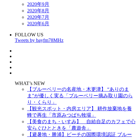
2020年9月
2020年8月
2020年7月
2020年6月
FOLLOW US
Tweets by bayfm78MHz
WHAT’s NEW
【ブルーベリーの名産地・木更津】 “ありのま
ま”が優しく実る「ブルーベリー摘み取り園のら
り・くらり」
【観光スポット・内房エリア】 耕作放棄地を養
蜂で再生「市原みつばち牧場」
【美食のまち・いすみ】 自給自足のカフェで心
安らぐひとときを「農遊舎」
【避暑地・勝浦】ビーチの国際環境認証 ブルー