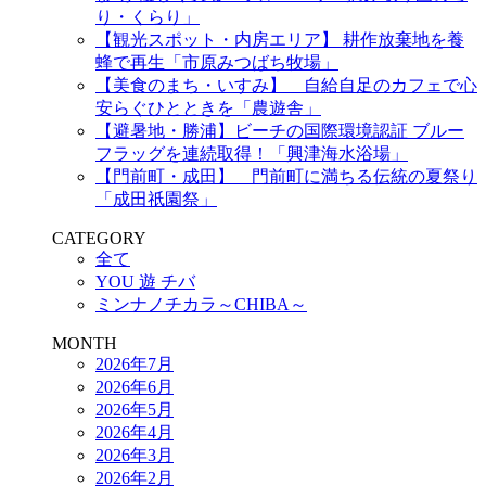
り・くらり」
【観光スポット・内房エリア】 耕作放棄地を養
蜂で再生「市原みつばち牧場」
【美食のまち・いすみ】 自給自足のカフェで心
安らぐひとときを「農遊舎」
【避暑地・勝浦】ビーチの国際環境認証 ブルー
フラッグを連続取得！「興津海水浴場」
【門前町・成田】 門前町に満ちる伝統の夏祭り
「成田祇園祭」
CATEGORY
全て
YOU 遊 チバ
ミンナノチカラ～CHIBA～
MONTH
2026年7月
2026年6月
2026年5月
2026年4月
2026年3月
2026年2月