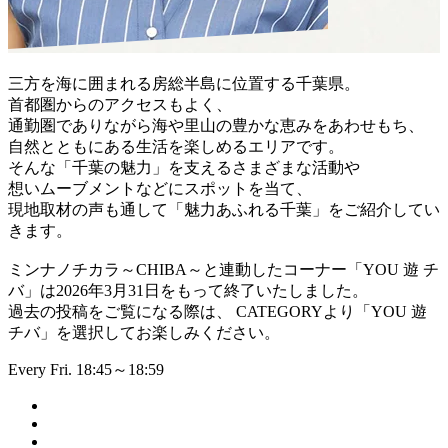
三方を海に囲まれる房総半島に位置する千葉県。
首都圏からのアクセスもよく、
通勤圏でありながら海や里山の豊かな恵みをあわせもち、
自然とともにある生活を楽しめるエリアです。
そんな「千葉の魅力」を支えるさまざまな活動や
想いムーブメントなどにスポットを当て、
現地取材の声も通して「魅力あふれる千葉」をご紹介してい
きます。
ミンナノチカラ～CHIBA～と連動したコーナー「YOU 遊 チ
バ」は2026年3月31日をもって終了いたしました。
過去の投稿をご覧になる際は、 CATEGORYより「YOU 遊
チバ」を選択してお楽しみください。
Every Fri. 18:45～18:59