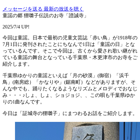
メッセージを送る
最新の放送を聴く
童謡の郷 狸囃子伝説のお寺「證誠寺」
2025/7/4 UP!
今回は童謡。日本で最初の児童文芸誌「赤い鳥」が1918年の
7月1日に発刊されたことにちなんで1日は「童謡の日」とな
っているんです。そこで今回は、古くから愛され歌い継がれ
ている童謡の舞台となっている千葉県・木更津市のお寺をご
紹介します。
千葉県ゆかりの童謡といえば「月の砂漠」(御宿）「浜千
鳥」(南房総）「かなりや」(鋸南町）などがありますが、そ
んな中でも、踊りたくなるようなリズムとメロディでおなじ
み・・・♪しょ、しょ、ショジョジ、、この唄も千葉県ゆか
りの1曲なんです。
今日は「
証
城寺
の狸囃子」にまつわるお話をご紹介します。