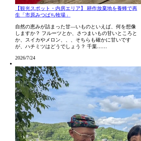
【観光スポット・内房エリア】 耕作放棄地を養蜂で再
生「市原みつばち牧場」
自然の恵みが詰まった甘―いものといえば、何を想像
しますか？ フルーツとか、さつまいもの甘いところと
か、スイカやメロン、、、そちらも確かに甘いです
が、ハチミツはどうでしょう？ 千葉……
2026/7/24