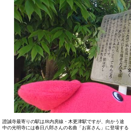
證誠寺最寄りの駅はJR内房線・木更津駅ですが、向かう途
中の
光明寺
には春日八郎さんの名曲「お
富
さん」に登場する