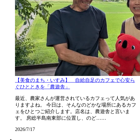
【美食のまち・いすみ】 自給自足のカフェで心安ら
ぐひとときを「農遊舎」
最近、農家さんが運営されているカフェって人気があ
りますよね。 今日は、そんなのどかな場所にあるカフ
ェをひとつご紹介します。店名は、農遊舎と言いま
す。 房総半島南東部に位置し、のど……
2026/7/17