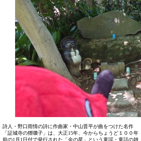
詩人・野口雨情の詩に作曲家・中山晋平が曲をつけた名作
「証城寺の狸囃子」は、大正15年、今からちょうど１００年
前の1月1日付で発行された「金の星」という童謡・童話の雑