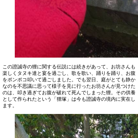
この證誠寺の狸に関する伝説には続きがあって、お坊さんも
楽しくタヌキ達と宴を過ごし、歌を歌い、踊りを踊り、お腹
をポンポコ叩いて過ごしました。でも翌日、庭がとても静か
なのを不思議に思って様子を見に行ったお坊さんが見つけた
のは、叩き過ぎてお腹が破れて死んでしまった狸。その供養
として作られたという「狸塚」は今も證誠寺の境内に実在し
ます。