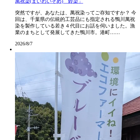
萬祝染(まいわいぞめ) 鈴染」
突然ですが、あなたは、萬祝染ってご存知ですか？ 今
回は、千葉県の伝統的工芸品にも指定される鴨川萬祝
染を製作している若き４代目にお話を伺いました。漁
業のまちとして発展してきた鴨川市。港町……
2026/8/7