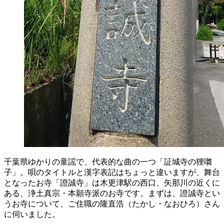
千葉県ゆかりの童謡で、代表的な曲の一つ「
証
城寺
の狸囃
子」。唄のタイトルと漢字表記はちょっと違いますが、舞台
となったお寺「
證
誠寺
」は木更津駅の西口、
矢那
川の近くに
ある、浄土真宗・本願寺派のお寺です。まずは、證誠寺とい
うお寺について、ご住職の
隆
直
浩（たかし・なおひろ）
さん
に伺いました。