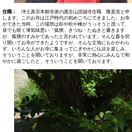
住職：
浄土真宗本願寺派の護念山證誠寺住職 隆直浩と申
します。このお寺は江戸時代の初めごろにできました。お寺
ができた当時、この場所は杉や松や檜がうっそうと茂って、
昼でも暗く薄気味悪い「狐狸」きつね・たぬきと書きます
が、狐狸のすみかであったと言われています。そんな森を切
り開いてお寺ができたようですが、そんな立地にもかかわら
ず、いろんな人がお寺に集まってにぎやかに仏法を楽しみ、
そういうことを聞いておりますが、非常に熱心にみんなで和
やかに過ごしたと、そういうことを聞いております。