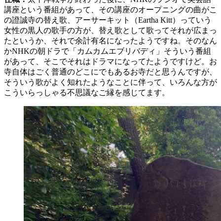
講座という番組があって、その講座のオープニングの曲がこ
の證誠寺の替え歌、アーサーキット（Eartha Kitt）っていう
女性の黒人の歌手の方が、替え歌として歌ってそれが広まっ
たというか、それで余計有名になったようですね。そのなん
かNHKの朝ドラで「カムカムエブリバディ」そういう番組
があって、そこでそれはドラマになってたようですけど。お
寺自体はごく普通のどこにでもあるお寺だと思うんですが、
そういう歌がよく知れたようなことに伴って、いろんな方が
こういらっしゃる不思議なご縁を感じてます。