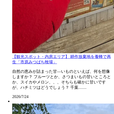
【観光スポット・内房エリア】 耕作放棄地を養蜂で再
生「市原みつばち牧場」
自然の恵みが詰まった甘―いものといえば、何を想像
しますか？ フルーツとか、さつまいもの甘いところと
か、スイカやメロン、、、そちらも確かに甘いです
が、ハチミツはどうでしょう？ 千葉……
2026/7/24