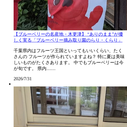
【ブルーベリーの名産地・木更津】 “ありのまま”が優
しく実る「ブルーベリー摘み取り園のらり・くらり」
千葉県内はフルーツ王国といってもいいくらい、たく
さんの フルーツが作られていますよね？ 特に夏は美味
しいものがたくさあります。 中でもブルーベリーは今
が旬です。 県内……
2026/7/31