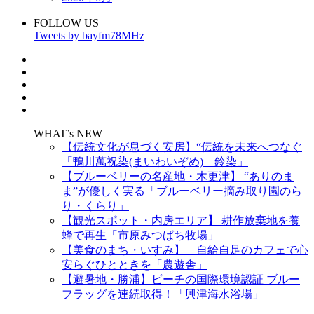
FOLLOW US
Tweets by bayfm78MHz
WHAT’s NEW
【伝統文化が息づく安房】“伝統を未来へつなぐ
「鴨川萬祝染(まいわいぞめ) 鈴染」
【ブルーベリーの名産地・木更津】 “ありのま
ま”が優しく実る「ブルーベリー摘み取り園のら
り・くらり」
【観光スポット・内房エリア】 耕作放棄地を養
蜂で再生「市原みつばち牧場」
【美食のまち・いすみ】 自給自足のカフェで心
安らぐひとときを「農遊舎」
【避暑地・勝浦】ビーチの国際環境認証 ブルー
フラッグを連続取得！「興津海水浴場」