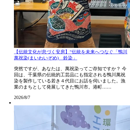
【伝統文化が息づく安房】“伝統を未来へつなぐ「鴨川
萬祝染(まいわいぞめ) 鈴染」
突然ですが、あなたは、萬祝染ってご存知ですか？ 今
回は、千葉県の伝統的工芸品にも指定される鴨川萬祝
染を製作している若き４代目にお話を伺いました。漁
業のまちとして発展してきた鴨川市。港町……
2026/8/7