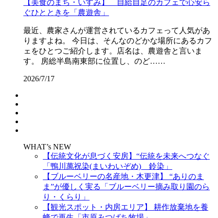
【美食のまち・いすみ】 自給自足のカフェで心安ら
ぐひとときを「農遊舎」
最近、農家さんが運営されているカフェって人気があ
りますよね。 今日は、そんなのどかな場所にあるカフ
ェをひとつご紹介します。店名は、農遊舎と言いま
す。 房総半島南東部に位置し、のど……
2026/7/17
WHAT’s NEW
【伝統文化が息づく安房】“伝統を未来へつなぐ
「鴨川萬祝染(まいわいぞめ) 鈴染」
【ブルーベリーの名産地・木更津】 “ありのま
ま”が優しく実る「ブルーベリー摘み取り園のら
り・くらり」
【観光スポット・内房エリア】 耕作放棄地を養
蜂で再生「市原みつばち牧場」