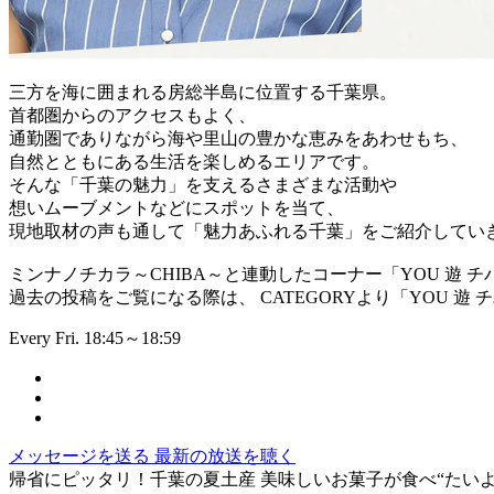
三方を海に囲まれる房総半島に位置する千葉県。
首都圏からのアクセスもよく、
通勤圏でありながら海や里山の豊かな恵みをあわせもち、
自然とともにある生活を楽しめるエリアです。
そんな「千葉の魅力」を支えるさまざまな活動や
想いムーブメントなどにスポットを当て、
現地取材の声も通して「魅力あふれる千葉」をご紹介してい
ミンナノチカラ～CHIBA～と連動したコーナー「YOU 遊 チ
過去の投稿をご覧になる際は、 CATEGORYより「YOU 遊
Every Fri. 18:45～18:59
メッセージを送る
最新の放送を聴く
帰省にピッタリ！千葉の夏土産 美味しいお菓子が食べ“たい