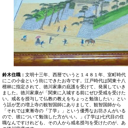
鈴木住職：
文明十三年、西暦でいうと１４８１年、室町時代
にこの小金という街にできたお寺です。江戸時代は関東十八
檀林に指定されて、徳川家康の庇護を受けて、発展していき
ました。徳川家康が「関東に入城する前にぜひ受戒を受けた
い。戒名を授与して仏教の教えをちょっと勉強したい」とい
う話が芝の増上寺の
観
智
国師
にありまして、観智国師から
「それでは東漸寺の『
了学
』」という優秀なお坊さんがいる
ので、彼について勉強した方がいい。」(了学は)七代目の住
職なんですけれども、その人から戒名授与を受けたのが、あ