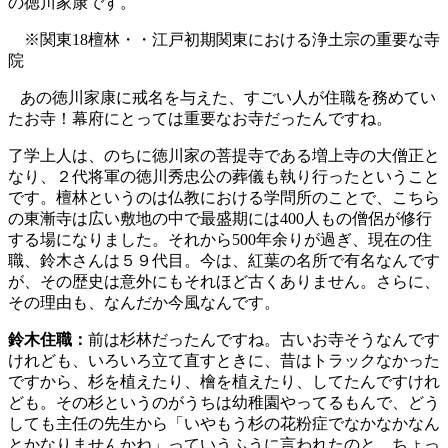
の徳川家康です。
※関東18檀林・・江戸初期関東における浄土宗の重要な寺
院
あの徳川家康に戒名を与えた、すごい人が住職を務めてい
たお寺！幕府にとっては重要なお寺だったんですね。
了学上人は、のちに徳川家の菩提寺である増上寺の大僧正と
なり、２代将軍の徳川秀忠公の葬儀も執り行ったということ
です。檀林というのは仏教における学問所のことで、こちら
の東漸寺は広い敷地の中で最盛期には400人もの僧侶が修行
する場になりました。それから500年余りが過ぎ、現在の住
職、鈴木さんは５９代目。今は、紅葉の名所で有名なんです
が、その歴史は意外にもそれほど古くありません。さらに、
その理由も、なんだか今風なんです。
鈴木住職：
前は杉林だったんですね。古いお寺そうなんです
けれども、いろいろ立て直すときに、昔はトラックなかった
ですから、杉を植えたり、檜を植えたり、してたんですけれ
ども。その杉というのがうちは幼稚園やってるもんで、どう
しても主任の先生から「いやもう杉の花粉症でなかなかなん
とかなりませんかね」っていうふうに言われたのと、ちょっ