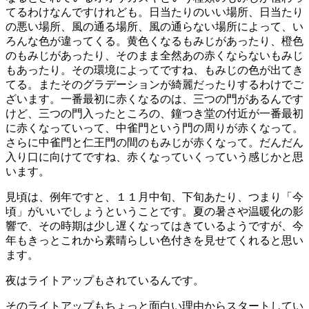
てるわけなんですけれども。日当たりのいい場所、日当たり
の悪い場所、風の通る場所、風の通らない場所によって、い
ろんな色が違ってくる。黄色くなるもみじがあったり、橙色
のもみじがあったり、そのまま全然あの赤くならないもみじ
もあったり。その環境によってですね、もみじの色が出てき
てる。またそのグラデーションが綺麗だったりするわけでご
ざいます。一番最初に赤くなるのは、三つの門があるんです
けど、三つの門入ったところの、鐘つき堂の付近が一番最初
に赤くなっていって、中雀門という門の周りが赤くなって。
さらに中雀門と仁王門の間のもみじが赤くなって。だんだん
入り口に向けてですね、赤くなっていくっていう感じかと思
います。
見頃は、例年ですと、１１月中旬、下旬あたり、つまり「今
頃」がいいでしょうということです。夏の暑さや温暖化の影
響で、その時期は少し遅くなってはきているようですが、今
年もきっとこれから素晴らしい色付きを見せてくれると思い
ます。
夜はライトアップもされているんです。
そのライトアップもちょっと面白い理由からスタートしてい