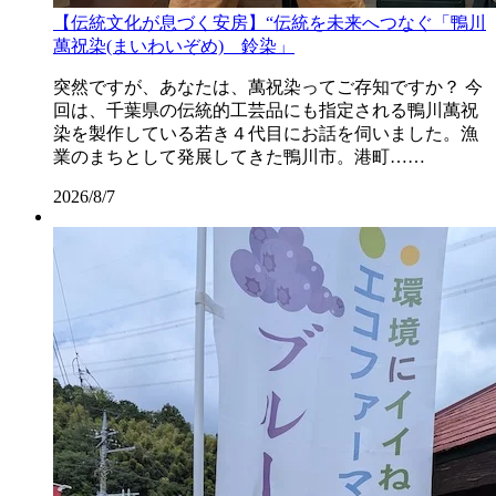
【伝統文化が息づく安房】“伝統を未来へつなぐ「鴨川
萬祝染(まいわいぞめ) 鈴染」
突然ですが、あなたは、萬祝染ってご存知ですか？ 今
回は、千葉県の伝統的工芸品にも指定される鴨川萬祝
染を製作している若き４代目にお話を伺いました。漁
業のまちとして発展してきた鴨川市。港町……
2026/8/7