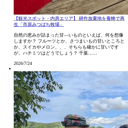
【観光スポット・内房エリア】 耕作放棄地を養蜂で再
生「市原みつばち牧場」
自然の恵みが詰まった甘―いものといえば、何を想像
しますか？ フルーツとか、さつまいもの甘いところと
か、スイカやメロン、、、そちらも確かに甘いです
が、ハチミツはどうでしょう？ 千葉……
2026/7/24