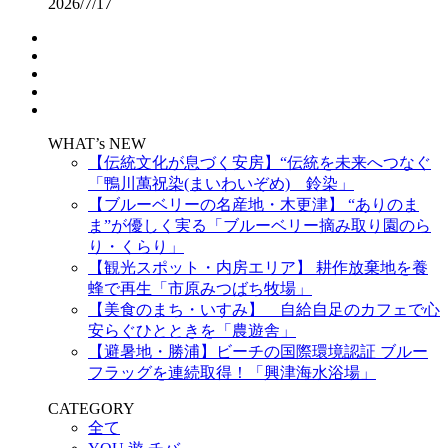
2026/7/17
WHAT’s NEW
【伝統文化が息づく安房】“伝統を未来へつなぐ
「鴨川萬祝染(まいわいぞめ) 鈴染」
【ブルーベリーの名産地・木更津】 “ありのま
ま”が優しく実る「ブルーベリー摘み取り園のら
り・くらり」
【観光スポット・内房エリア】 耕作放棄地を養
蜂で再生「市原みつばち牧場」
【美食のまち・いすみ】 自給自足のカフェで心
安らぐひとときを「農遊舎」
【避暑地・勝浦】ビーチの国際環境認証 ブルー
フラッグを連続取得！「興津海水浴場」
CATEGORY
全て