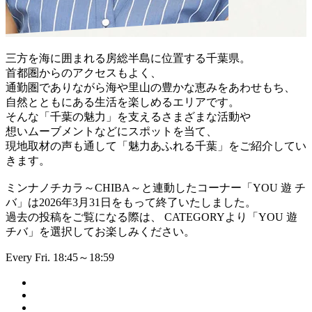
三方を海に囲まれる房総半島に位置する千葉県。
首都圏からのアクセスもよく、
通勤圏でありながら海や里山の豊かな恵みをあわせもち、
自然とともにある生活を楽しめるエリアです。
そんな「千葉の魅力」を支えるさまざまな活動や
想いムーブメントなどにスポットを当て、
現地取材の声も通して「魅力あふれる千葉」をご紹介してい
きます。
ミンナノチカラ～CHIBA～と連動したコーナー「YOU 遊 チ
バ」は2026年3月31日をもって終了いたしました。
過去の投稿をご覧になる際は、 CATEGORYより「YOU 遊
チバ」を選択してお楽しみください。
Every Fri. 18:45～18:59