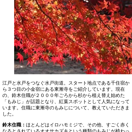
江戸と水戸をつなぐ水戸街道。スタート地点である
千住
宿
か
ら３つ目の
小金
宿
にある東漸寺をご紹介しています。現在
の、鈴木住職が２０００年ごろから杉から植え替え始めた
「もみじ」が話題となり、紅葉スポットとして人気になって
います。住職に東漸寺のもみじについて、教えていただきま
した。
鈴木住職：
ほとんどはイロハモミジで、その他、すごく赤く
なるとされているオオサカズキという種類のもみじが植わっ