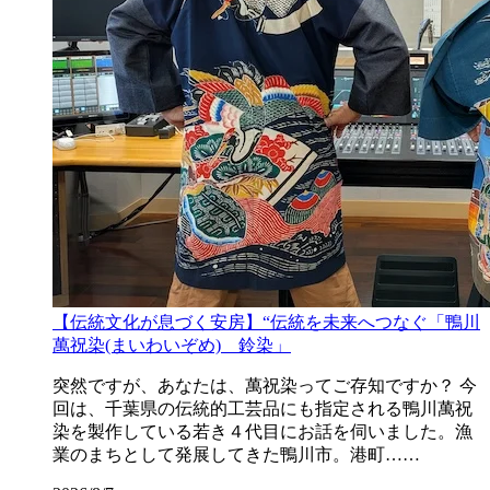
【伝統文化が息づく安房】“伝統を未来へつなぐ「鴨川
萬祝染(まいわいぞめ) 鈴染」
突然ですが、あなたは、萬祝染ってご存知ですか？ 今
回は、千葉県の伝統的工芸品にも指定される鴨川萬祝
染を製作している若き４代目にお話を伺いました。漁
業のまちとして発展してきた鴨川市。港町……