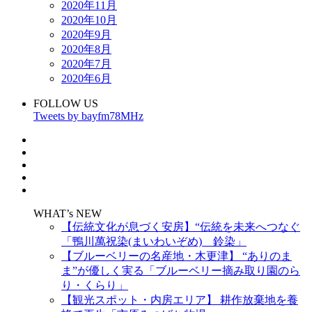
2020年11月
2020年10月
2020年9月
2020年8月
2020年7月
2020年6月
FOLLOW US
Tweets by bayfm78MHz
WHAT’s NEW
【伝統文化が息づく安房】“伝統を未来へつなぐ
「鴨川萬祝染(まいわいぞめ) 鈴染」
【ブルーベリーの名産地・木更津】 “ありのま
ま”が優しく実る「ブルーベリー摘み取り園のら
り・くらり」
【観光スポット・内房エリア】 耕作放棄地を養