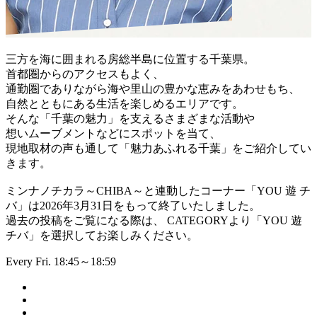
三方を海に囲まれる房総半島に位置する千葉県。
首都圏からのアクセスもよく、
通勤圏でありながら海や里山の豊かな恵みをあわせもち、
自然とともにある生活を楽しめるエリアです。
そんな「千葉の魅力」を支えるさまざまな活動や
想いムーブメントなどにスポットを当て、
現地取材の声も通して「魅力あふれる千葉」をご紹介してい
きます。
ミンナノチカラ～CHIBA～と連動したコーナー「YOU 遊 チ
バ」は2026年3月31日をもって終了いたしました。
過去の投稿をご覧になる際は、 CATEGORYより「YOU 遊
チバ」を選択してお楽しみください。
Every Fri. 18:45～18:59