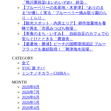
「鴨川萬祝染(まいわいぞめ) 鈴染」
【ブルーベリーの名産地・木更津】 “ありのま
ま”が優しく実る「ブルーベリー摘み取り園のら
り・くらり」
【観光スポット・内房エリア】 耕作放棄地を養
蜂で再生「市原みつばち牧場」
【美食のまち・いすみ】 自給自足のカフェで心
安らぐひとときを「農遊舎」
【避暑地・勝浦】ビーチの国際環境認証 ブルー
フラッグを連続取得！「興津海水浴場」
CATEGORY
全て
YOU 遊 チバ
ミンナノチカラ～CHIBA～
MONTH
2026年8月
2026年7月
2026年6月
2026年5月
2026年4月