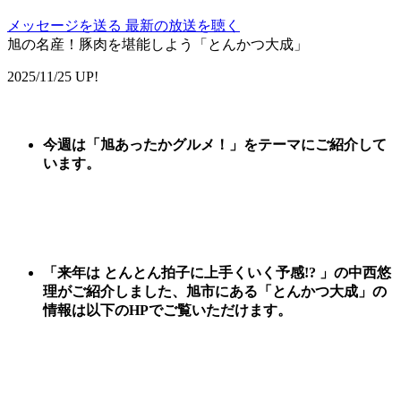
メッセージを送る
最新の放送を聴く
旭の名産！豚肉を堪能しよう「とんかつ大成」
2025/11/25 UP!
今週は
「
旭あったかグルメ
！
」
をテーマに
ご紹
介して
います。
「来年は とんとん拍子に上手くいく予感!? 」の中西悠
理がご紹介しました、
旭市にある「とんかつ大成
」
の
情報は以下のHPでご覧いただけます。