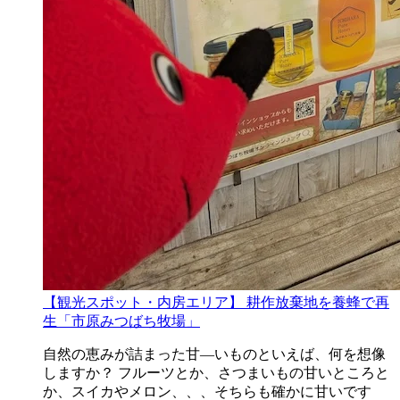
【観光スポット・内房エリア】 耕作放棄地を養蜂で再
生「市原みつばち牧場」
自然の恵みが詰まった甘―いものといえば、何を想像
しますか？ フルーツとか、さつまいもの甘いところと
か、スイカやメロン、、、そちらも確かに甘いです