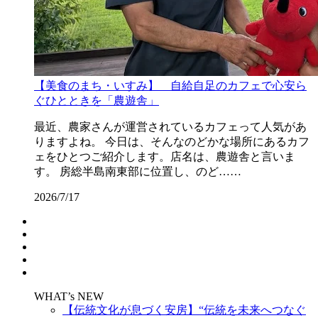
【美食のまち・いすみ】 自給自足のカフェで心安ら
ぐひとときを「農遊舎」
最近、農家さんが運営されているカフェって人気があ
りますよね。 今日は、そんなのどかな場所にあるカフ
ェをひとつご紹介します。店名は、農遊舎と言いま
す。 房総半島南東部に位置し、のど……
2026/7/17
WHAT’s NEW
【伝統文化が息づく安房】“伝統を未来へつなぐ