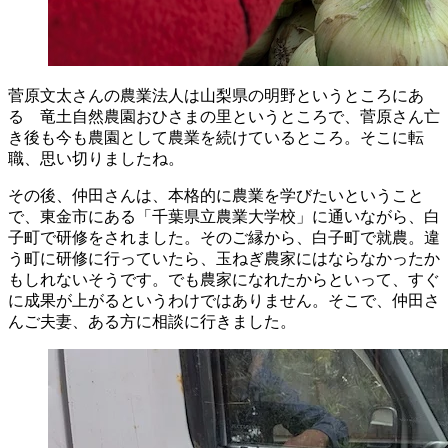
菅原文太さんの農業法人は山梨県の
明野
というところにあ
る
竜土
自然農園おひさまの里というところで、菅原さん亡
き後も今も農園として農業を続けているところ。そこに転
職、思い切りましたね。
その後、仲田さんは、本格的に農業を学びたいということ
で、東金市にある「千葉県立農業大学校」に通いながら、白
子町で研修をされました。そのご縁から、白子町で就農。違
う町に研修に行っていたら、玉ねぎ農家にはならなかったか
もしれないそうです。でも農家になれたからといって、すぐ
に成果が上がるというわけではありません。そこで、仲田さ
んご夫妻、ある方に相談に行きました。