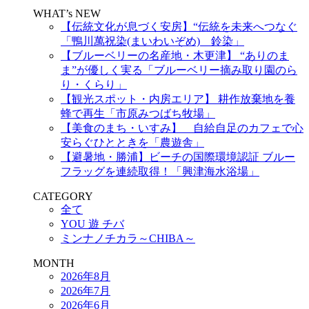
WHAT’s NEW
【伝統文化が息づく安房】“伝統を未来へつなぐ
「鴨川萬祝染(まいわいぞめ) 鈴染」
【ブルーベリーの名産地・木更津】 “ありのま
ま”が優しく実る「ブルーベリー摘み取り園のら
り・くらり」
【観光スポット・内房エリア】 耕作放棄地を養
蜂で再生「市原みつばち牧場」
【美食のまち・いすみ】 自給自足のカフェで心
安らぐひとときを「農遊舎」
【避暑地・勝浦】ビーチの国際環境認証 ブルー
フラッグを連続取得！「興津海水浴場」
CATEGORY
全て
YOU 遊 チバ
ミンナノチカラ～CHIBA～
MONTH
2026年8月
2026年7月
2026年6月