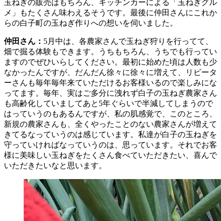
玉ねぎの販売はもちろん、キッチンカーによる「玉ねぎグル
メ」もたくさん味わえるそうです。最後に仲田さんにこれか
らの白子町の玉ねぎ作りへの想いを伺いました。
仲田さん：
5月中は、各農家さんで玉ねぎ狩りを行ってて、
畑で掘る体験もできます。うちもちろん、うちでも行ってい
ますのでぜひいらしてください。最初に始めた頃は人数も少
なかったんですが、だんだん徐々に徐々に増えて、リピータ
ーさんも毎年毎年来ていただけるお客様いるので楽しみにな
ってます。毎年、実はご多分に洩れず白子の玉ねぎ農家さん
も高齢化していましてあと5年ぐらいで半減してしまうので
はっていうのもあるんですが、私の肌感覚で、このところ、
新規の農家さんも、全くやったことのない農家さんが増えて
きてるなっていうのは感じています。私達が白子の玉ねぎを
守っていければなっていうのは、思っています。それでお客
様に美味しい玉ねぎをたくさん食べていただきたい、喜んで
いただきたいなと思います。