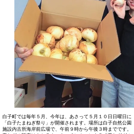
白子町では毎年５月、今年は、あさって５月１０日日曜日に
「
白子たまねぎ祭り
」が開催されます。場所は白子自然公園
施設内
古所海岸前
広場で、午前９時から午後３時までです。