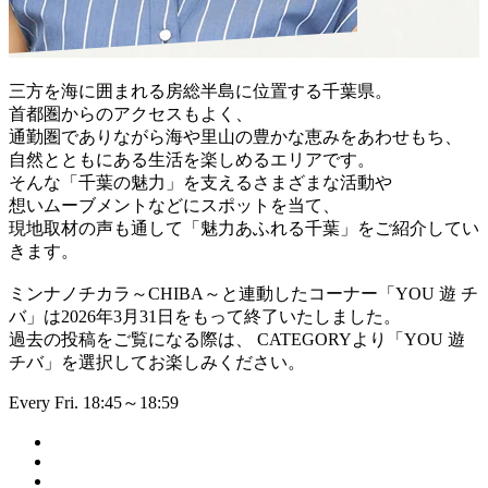
三方を海に囲まれる房総半島に位置する千葉県。
首都圏からのアクセスもよく、
通勤圏でありながら海や里山の豊かな恵みをあわせもち、
自然とともにある生活を楽しめるエリアです。
そんな「千葉の魅力」を支えるさまざまな活動や
想いムーブメントなどにスポットを当て、
現地取材の声も通して「魅力あふれる千葉」をご紹介してい
きます。
ミンナノチカラ～CHIBA～と連動したコーナー「YOU 遊 チ
バ」は2026年3月31日をもって終了いたしました。
過去の投稿をご覧になる際は、 CATEGORYより「YOU 遊
チバ」を選択してお楽しみください。
Every Fri. 18:45～18:59