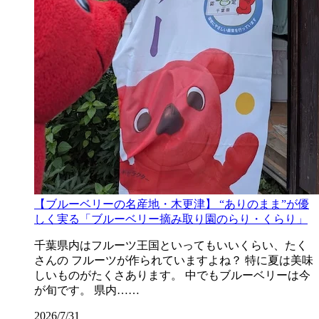
【ブルーベリーの名産地・木更津】 “ありのまま”が優
しく実る「ブルーベリー摘み取り園のらり・くらり」
千葉県内はフルーツ王国といってもいいくらい、たく
さんの フルーツが作られていますよね？ 特に夏は美味
しいものがたくさあります。 中でもブルーベリーは今
が旬です。 県内……
2026/7/31