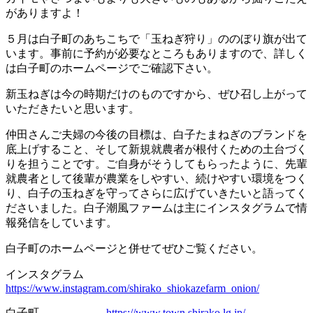
がありますよ！
５月は白子町のあちこちで「玉ねぎ狩り」ののぼり旗が出て
います。事前に予約が必要なところもありますので、詳しく
は白子町のホームページでご確認下さい。
新玉ねぎは今の時期だけのものですから、ぜひ召し上がって
いただきたいと思います。
仲田さんご夫婦の今後の目標は、白子たまねぎのブランドを
底上げすること、そして新規就農者が根付くための土台づく
りを担うことです。ご自身がそうしてもらったように、先輩
就農者として後輩が農業をしやすい、続けやすい環境をつく
り、白子の玉ねぎを守ってさらに広げていきたいと語ってく
ださいました。白子潮風ファームは主にインスタグラムで情
報発信をしています。
白子町のホームページと併せてぜひご覧ください。
インスタグラム
https://www.instagram.com/shirako_shiokazefarm_onion/
白子町
https://www.town.shirako.lg.jp/