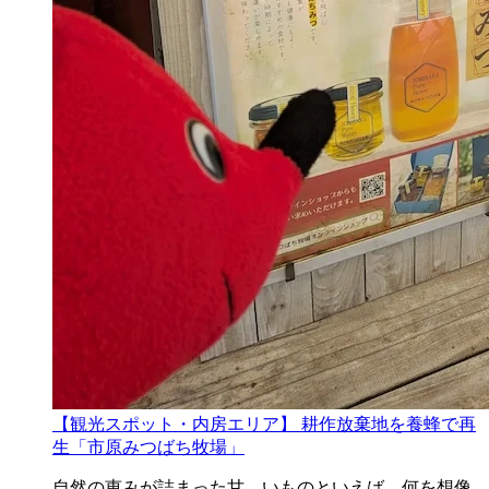
【観光スポット・内房エリア】 耕作放棄地を養蜂で再
生「市原みつばち牧場」
自然の恵みが詰まった甘―いものといえば、何を想像