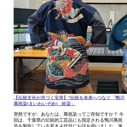
【伝統文化が息づく安房】“伝統を未来へつなぐ「鴨川
萬祝染(まいわいぞめ) 鈴染」
突然ですが、あなたは、萬祝染ってご存知ですか？ 今
回は、千葉県の伝統的工芸品にも指定される鴨川萬祝
染を製作している若き４代目にお話を伺いました。漁