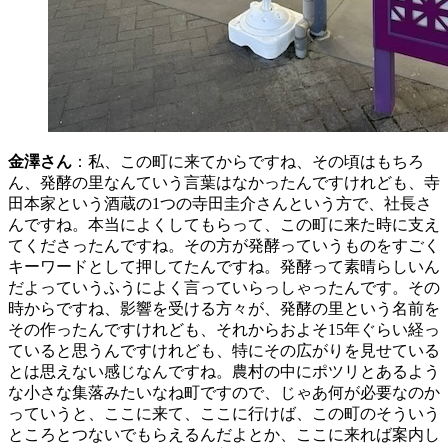
金澤さん
：私、この町に来てからですね、その頃はもちろ
ん、発酵の里なんていう言葉はなかったんですけれども、寺
田本家という酒蔵の1つの寺田圭介さんという方で、社長さ
んですね。本当によくしてもらって、この町に来た時に支え
てくださったんですね。その方が発酵っていうものをすごく
キーワードとして押してたんですね。発酵って素晴らしいん
だよっていうふうによく言っていらっしゃったんです。その
時からですね、影響を受ける方々が、発酵の里という名前を
その作ったんですけれども、それからおよそ15年ぐらい経っ
ていると思うんですけれども、特にその広がりを見せている
とは思えない感じなんですね。農村の中にポツリとあるよう
な小さな集落みたいなね町ですので、じゃあ何が必要なのか
っていうと、ここに来て、ここに行けば、この町のそういう
ところとつないでもらえるんだよとか、ここに来れば案内し