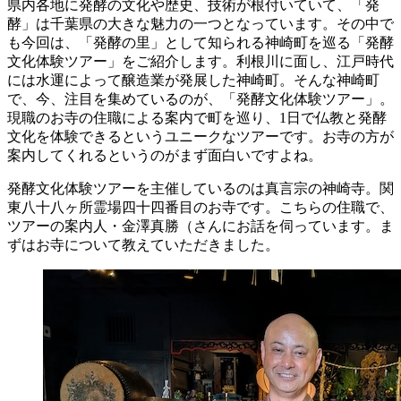
県内各地に発酵の文化や歴史、技術が根付いていて、「発
酵」は千葉県の大きな魅力の一つとなっています。その中で
も今回は、「発酵の里」として知られる
神崎町
を巡る「発酵
文化体験ツアー」をご紹介します。利根川に面し、江戸時代
には水運によって醸造業が発展した神崎町。そんな神崎町
で、今、注目を集めているのが、「発酵文化体験ツアー」。
現職のお寺の住職による案内で町を巡り、1日で仏教と発酵
文化を体験できるというユニークなツアーです。お寺の方が
案内してくれるというのがまず面白いですよね。
発酵文化体験ツアーを主催しているのは真言宗の神崎寺。関
東八十八ヶ所
霊場
四十四番目のお寺です。こちらの住職で、
ツアーの案内人・金澤真勝（さんにお話を伺っています。ま
ずはお寺について教えていただきました。