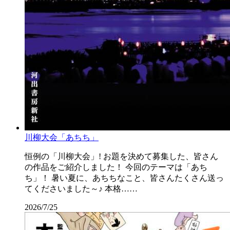
川柳大会「あちち」
恒例の「川柳大会」! お題を決めて募集した、皆さん
の作品をご紹介しました！ 今回のテーマは「あち
ち」！ 暑い夏に、あちちなこと、皆さんたくさん送っ
てくださいました～♪ 本格……
2026/7/25