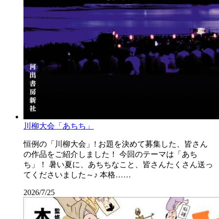
川柳大会「あちち」
恒例の「川柳大会」! お題を決めて募集した、皆さん
の作品をご紹介しました！ 今回のテーマは「あち
ち」！ 暑い夏に、あちちなこと、皆さんたくさん送っ
てくださいました～♪ 本格……
2026/7/25