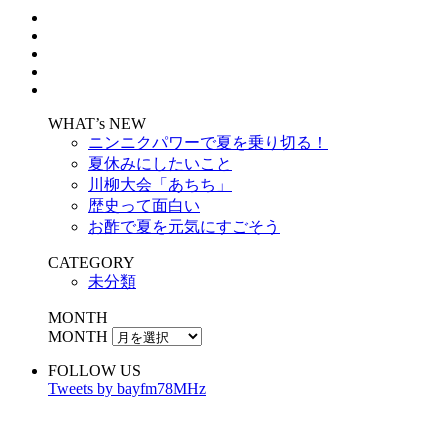
WHAT’s NEW
ニンニクパワーで夏を乗り切る！
夏休みにしたいこと
川柳大会「あちち」
歴史って面白い
お酢で夏を元気にすごそう
CATEGORY
未分類
MONTH
MONTH
FOLLOW US
Tweets by bayfm78MHz