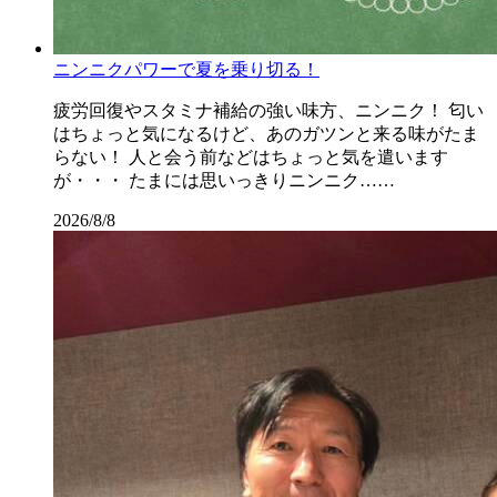
ニンニクパワーで夏を乗り切る！
疲労回復やスタミナ補給の強い味方、ニンニク！ 匂い
はちょっと気になるけど、あのガツンと来る味がたま
らない！ 人と会う前などはちょっと気を遣います
が・・・ たまには思いっきりニンニク……
2026/8/8