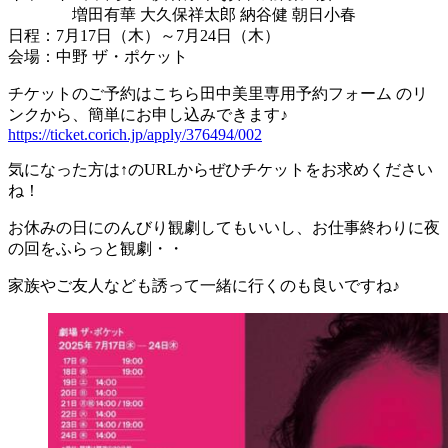
増田有華 大久保祥太郎 納谷健 朝日小春
日程：7月17日（木）～7月24日（木）
会場：中野 ザ・ポケット
チケットのご予約はこちら田中美里専用予約フォーム のリ
ンクから、簡単にお申し込みできます♪
https://ticket.corich.jp/apply/376494/002
気になった方は↑のURLからぜひチケットをお求めください
ね！
お休みの日にのんびり観劇してもいいし、お仕事終わりに夜
の回をふらっと観劇・・
家族やご友人なども誘って一緒に行くのも良いですね♪