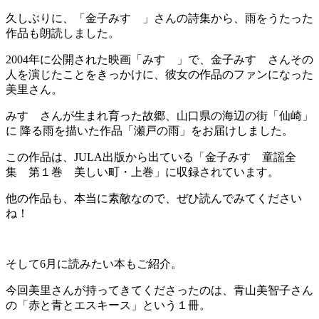
久しぶりに、「金子みすゞ」さんの詩集から、雨をうたった
作品も朗読しました。
2004年に公開された映画「みすゞ」で、金子みすゞさんその
人を演じたことをきっかけに、彼女の作品のファンになった
美里さん。
みすゞさんが生まれ育った故郷、山口県の海辺の街「仙崎」
に 降る雨を描いた作品「瀬戸の雨」をお届けしました。
この作品は、JULA出版から出ている「金子みすゞ童謡全
集 第１巻 美しい町・上巻」に収録されています。
他の作品も、本当に素敵なので、ぜひ読んでみてください
ね！
そして6月に読みたい本もご紹介。
今回美里さんが持ってきてくださったのは、青山美智子さん
の「赤と青とエスキース」という１冊。