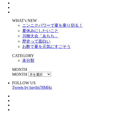
WHAT’s NEW
ニンニクパワーで夏を乗り切る！
夏休みにしたいこと
川柳大会「あちち」
歴史って面白い
お酢で夏を元気にすごそう
CATEGORY
未分類
MONTH
MONTH
FOLLOW US
Tweets by bayfm78MHz