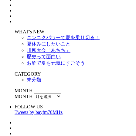
WHAT’s NEW
ニンニクパワーで夏を乗り切る！
夏休みにしたいこと
川柳大会「あちち」
歴史って面白い
お酢で夏を元気にすごそう
CATEGORY
未分類
MONTH
MONTH
FOLLOW US
Tweets by bayfm78MHz