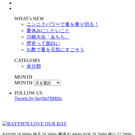
WHAT’s NEW
ニンニクパワーで夏を乗り切る！
夏休みにしたいこと
川柳大会「あちち」
歴史って面白い
お酢で夏を元気にすごそう
CATEGORY
未分類
MONTH
MONTH
FOLLOW US
Tweets by bayfm78MHz
BAYFM 78.0MHz 銚子 79.3MHz 勝浦 87.4MHz 白浜 79.7MHz 館山 77.7MHz