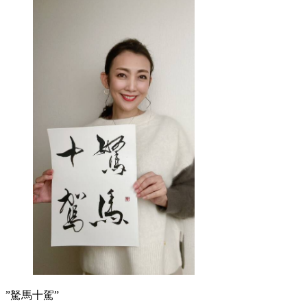
”駑馬十駕”