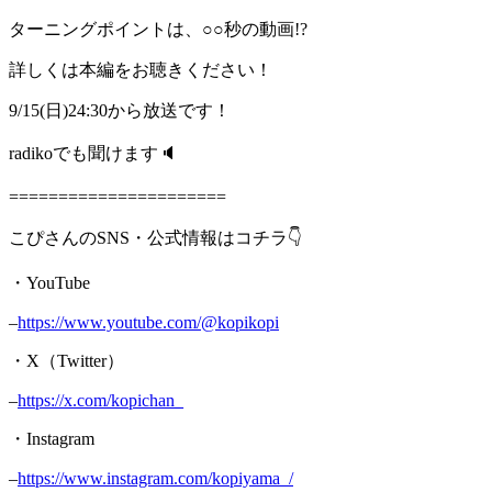
ターニングポイントは、○○秒の動画!?
詳しくは本編をお聴きください！
9/15(日)24:30から放送です！
radikoでも聞けます🔈
======================
こぴさんのSNS・公式情報はコチラ👇
・YouTube
–
https://www.youtube.com/@kopikopi
・X（Twitter）
–
https://x.com/kopichan_
・Instagram
–
https://www.instagram.com/kopiyama_/