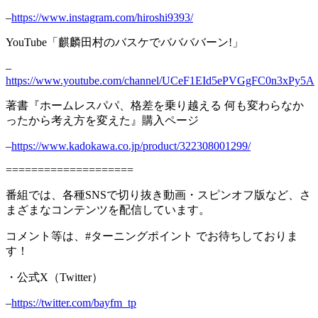
–
https://www.instagram.com/hiroshi9393/
YouTube「麒麟田村のバスケでババババーン!」
–
https://www.youtube.com/channel/UCeF1EId5ePVGgFC0n3xPy5A
著書『ホームレスパパ、格差を乗り越える 何も変わらなか
ったから考え方を変えた』購入ページ
–
https://www.kadokawa.co.jp/product/322308001299/
====================
番組では、各種SNSで切り抜き動画・スピンオフ版など、さ
まざまなコンテンツを配信しています。
コメント等は、#ターニングポイント でお待ちしておりま
す！
・公式X（Twitter）
–
https://twitter.com/bayfm_tp