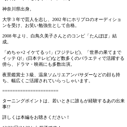
神奈川県出身。
大学 3 年で芸人を志し、2002 年にホリプロのオーディショ
ンを受け、お笑い勉強生として合格。
2008 年より、白鳥久美子さんとのコンビ「たんぽぽ」結
成。
「めちゃ×2 イケてるッ!」(フジテレビ)、「世界の果てまで
イッテ Q!」(日本テレビ)など数多くのバラエティで活躍する
傍ら、ドラマ・映画にも多数出演。
夜景鑑賞士 3 級、温泉ソムリエアンバサダーなどの顔も持
ち、幅広くご活躍されていらっしゃいます。
======================
ターニングポイントは、若いときに誰もが経験するあの出来
事!?
詳しくは本編をお聴きください！