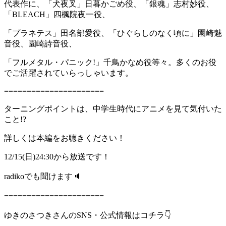
代表作に、「犬夜叉」日暮かごめ役、「銀魂」志村妙役、
「BLEACH」四楓院夜一役、
「プラネテス」田名部愛役、「ひぐらしのなく頃に」園崎魅
音役、園崎詩音役、
「フルメタル・パニック!」千鳥かなめ役等々。多くのお役
でご活躍されていらっしゃいます。
======================
ターニングポイントは、中学生時代にアニメを見て気付いた
こと!?
詳しくは本編をお聴きください！
12/15(日)24:30から放送です！
radikoでも聞けます🔈
======================
ゆきのさつきさんのSNS・公式情報はコチラ👇