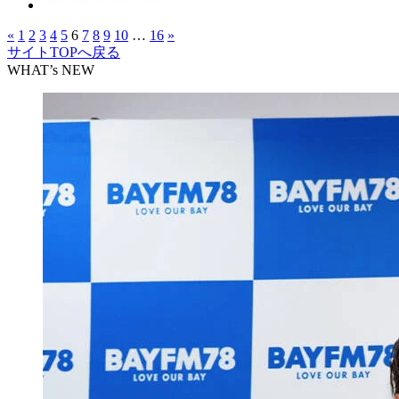
«
1
2
3
4
5
6
7
8
9
10
…
16
»
サイトTOPへ戻る
WHAT’s NEW