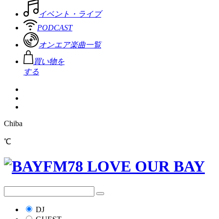
イベント・ライブ
PODCAST
オンエア楽曲一覧
買い物を
する
Chiba
℃
DJ