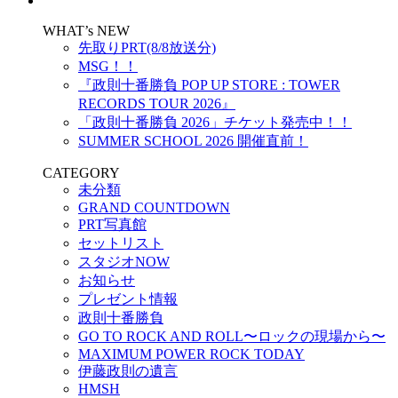
WHAT’s NEW
先取りPRT(8/8放送分)
MSG！！
『政則⼗番勝負 POP UP STORE : TOWER
RECORDS TOUR 2026』
「政則十番勝負 2026」チケット発売中！！
SUMMER SCHOOL 2026 開催直前！
CATEGORY
未分類
GRAND COUNTDOWN
PRT写真館
セットリスト
スタジオNOW
お知らせ
プレゼント情報
政則十番勝負
GO TO ROCK AND ROLL〜ロックの現場から〜
MAXIMUM POWER ROCK TODAY
伊藤政則の遺言
HMSH