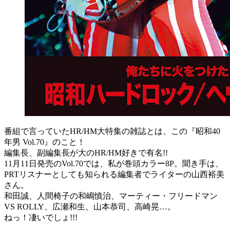
番組で言っていたHR/HM大特集の雑誌とは、この『昭和40
年男 Vol.70』のこと！
編集長、副編集長が大のHR/HM好きで有名!!
11月11日発売のVol.70では、私が巻頭カラー8P。聞き手は、
PRTリスナーとしても知られる編集者でライターの山西裕美
さん。
和田誠、人間椅子の和嶋慎治、マーティー・フリードマン
VS ROLLY、広瀬和生、山本恭司、高崎晃…。
ねっ！凄いでしょ!!!