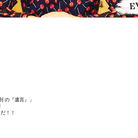
則 の『遺言』」
！
クだ！！