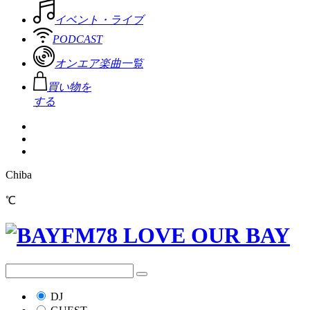
イベント・ライブ
PODCAST
オンエア楽曲一覧
買い物を
する
Chiba
℃
DJ