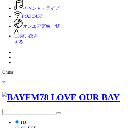
イベント・ライブ
PODCAST
オンエア楽曲一覧
買い物を
する
Chiba
℃
DJ