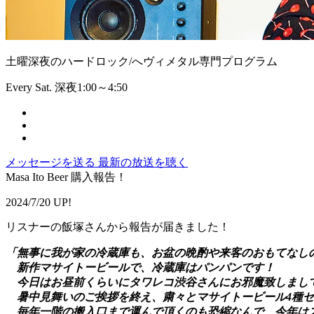
土曜深夜のハードロック/へヴィメタル専門プログラム
Every Sat. 深夜1:00～4:50
メッセージを送る
最新の放送を聴く
Masa Ito Beer 購入報告！
2024/7/20 UP!
リスナーの飯塚さんから報告が届きました！
「無事に我が家の冷蔵庫も、お盆の晩酌や来客のおもてなし
新作マサイトービールで、冷蔵庫はパンパンです！
今日はお昼前くらいにタワレコ渋谷さんにお邪魔致しまし
暑中見舞いのご挨拶を終え、粛々とマサイトービール4種セッ
毎年一階の搬入口まで運んで頂くのも恐縮なんで、今年は