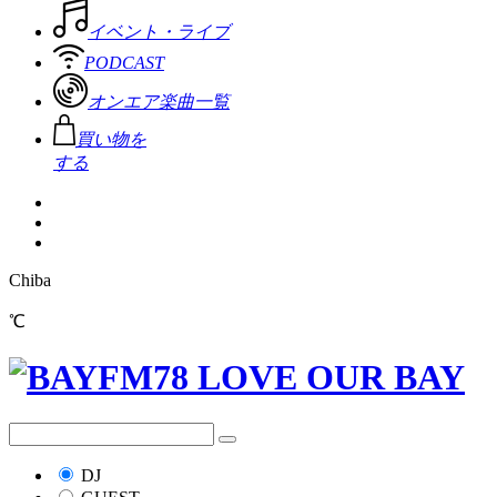
イベント・ライブ
PODCAST
オンエア楽曲一覧
買い物を
する
Chiba
℃
DJ