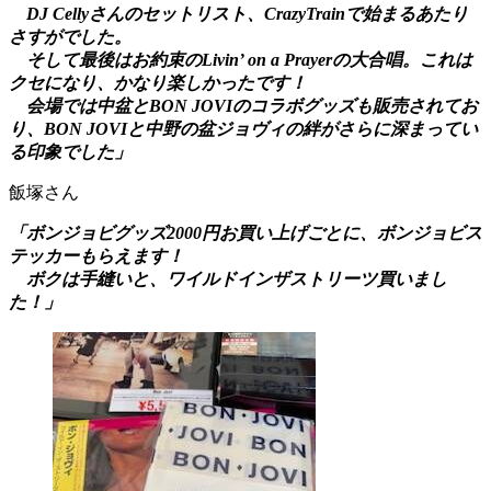
DJ Cellyさんのセットリスト、CrazyTrainで始まるあたり
さすがでした。
そして最後はお約束のLivin’ on a Prayerの大合唱。これは
クセになり、かなり楽しかったです！
会場では中盆とBON JOVIのコラボグッズも販売されてお
り、BON JOVIと中野の盆ジョヴィの絆がさらに深まってい
る印象でした」
飯塚さん
「ボンジョビグッズ2000円お買い上げごとに、ボンジョビス
テッカーもらえます！
ボクは手縫いと、ワイルドインザストリーツ買いまし
た！」