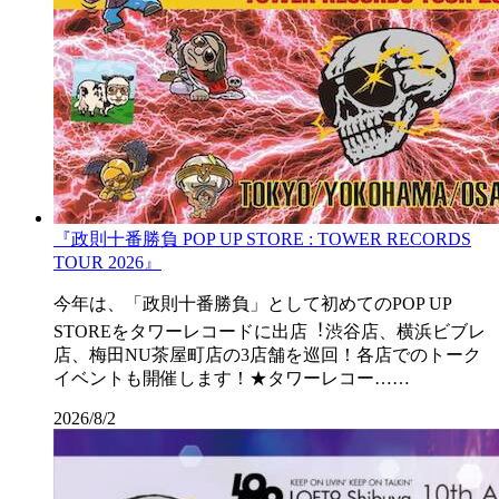
『政則⼗番勝負 POP UP STORE : TOWER RECORDS
TOUR 2026』
今年は、「政則⼗番勝負」として初めてのPOP UP
STOREをタワーレコードに出店︕渋⾕店、横浜ビブレ
店、梅⽥NU茶屋町店の3店舗を巡回！各店でのトーク
イベントも開催します！★タワーレコー……
2026/8/2