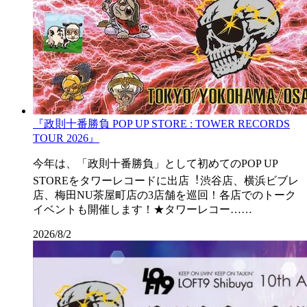
『政則⼗番勝負 POP UP STORE : TOWER RECORDS
TOUR 2026』
今年は、「政則⼗番勝負」として初めてのPOP UP
STOREをタワーレコードに出店︕渋⾕店、横浜ビブレ
店、梅⽥NU茶屋町店の3店舗を巡回！各店でのトーク
イベントも開催します！★タワーレコー……
2026/8/2