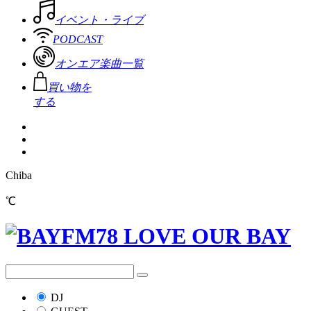
イベント・ライブ
PODCAST
オンエア楽曲一覧
買い物を
する
Chiba
℃
DJ