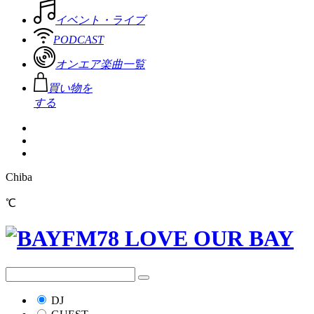
イベント・ライブ
PODCAST
オンエア楽曲一覧
買い物を
する
Chiba
℃
DJ