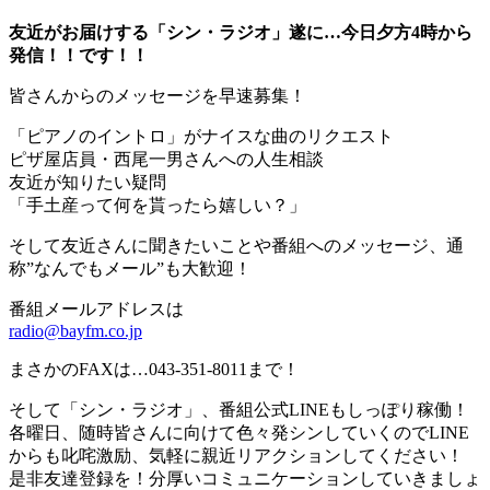
友近がお届けする「シン・ラジオ」遂に…今日夕方4時から
発信！！です！！
皆さんからのメッセージを早速募集！
「ピアノのイントロ」がナイスな曲のリクエスト
ピザ屋店員・西尾一男さんへの人生相談
友近が知りたい疑問
「手土産って何を貰ったら嬉しい？」
そして友近さんに聞きたいことや番組へのメッセージ、通
称”なんでもメール”も大歓迎！
番組メールアドレスは
radio@bayfm.co.jp
まさかのFAXは…043-351-8011まで！
そして「シン・ラジオ」、番組公式LINEもしっぽり稼働！
各曜日、随時皆さんに向けて色々発シンしていくのでLINE
からも叱咤激励、気軽に親近リアクションしてください！
是非友達登録を！分厚いコミュニケーションしていきましょ