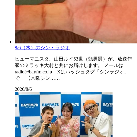
8/6（木）のシン・ラジオ
ヒューマニスタ、山田ルイ53世（髭男爵）が、放送作
家のミラッキ大村と共にお届けします。 メールは
radio@bayfm.co.jp Xはハッシュタグ「シンラジオ」
で！ 【木曜シン……
2026/8/6