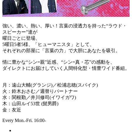
強い、濃い、熱い、厚い！言葉の浸透力を持った“ラウド・
スピーカー”達が
曜日ごとに登場、
5曜日5者5様、「ヒューマニスタ」として、
それぞれの部屋に「言葉の力」で大胆にあなたを吸引。
情に豊かな“シン=親”近感、“シン=真・芯”の感動を、
ダイレクトにお届けしていく人間特化型・情豊ワイド番組。
月：遠山大輔(グランジ)／松浦志穂(スパイク)
火：鈴木おさむ／週替りパートナー
水：関根勤／井川修司(イワイガワ)
木：山田ルイ53世 (髭男爵)
金：友近
Every Mon.-Fri. 16:00-